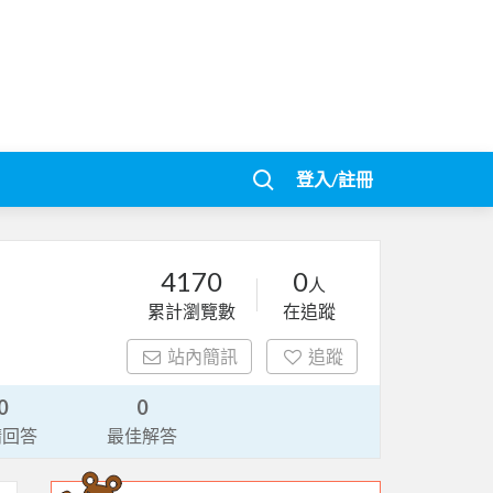
登入/註冊
4170
0
人
累計瀏覽數
在追蹤
站內簡訊
追蹤
0
0
請回答
最佳解答