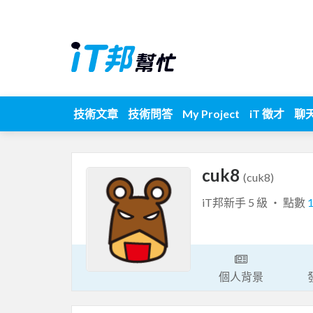
技術文章
技術問答
My Project
iT 徵才
聊
cuk8
(cuk8)
iT邦新手 5 級 ‧ 點數
個人背景