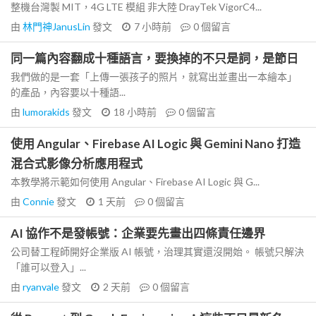
整機台灣製 MIT，4G LTE 模組 非大陸 DrayTek VigorC4...
由
林門神JanusLin
發文
7 小時前
0
個留言
同一篇內容翻成十種語言，要換掉的不只是詞，是節日
我們做的是一套「上傳一張孩子的照片，就寫出並畫出一本繪本」
的產品，內容要以十種語...
由
lumorakids
發文
18 小時前
0
個留言
使用 Angular、Firebase AI Logic 與 Gemini Nano 打造
混合式影像分析應用程式
本教學將示範如何使用 Angular、Firebase AI Logic 與 G...
由
Connie
發文
1 天前
0
個留言
AI 協作不是發帳號：企業要先畫出四條責任邊界
公司替工程師開好企業版 AI 帳號，治理其實還沒開始。 帳號只解決
「誰可以登入」...
由
ryanvale
發文
2 天前
0
個留言