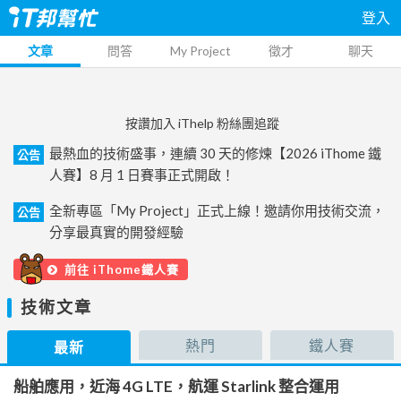
登入
文章
問答
My Project
徵才
聊天
按讚加入 iThelp 粉絲團追蹤
最熱血的技術盛事，連續 30 天的修煉【2026 iThome 鐵
公告
人賽】8 月 1 日賽事正式開啟！
全新專區「My Project」正式上線！邀請你用技術交流，
公告
分享最真實的開發經驗
前往 iThome鐵人賽
技術文章
熱門
鐵人賽
最新
船舶應用，近海 4G LTE，航運 Starlink 整合運用