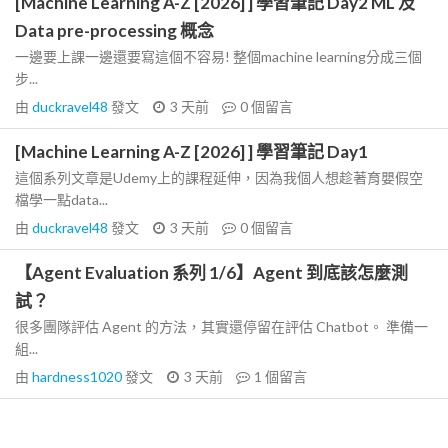
[Machine Learning A-Z [2026] ] 學習筆記 Day2 ML 及
Data pre-processing 概念
一邊要上課一邊還要寫這個不容易! 整個machine learning分成三個
步...
由
duckravel48
發文
3 天前
0
個留言
[Machine Learning A-Z [2026] ] 學習筆記 Day1
這個系列文章是Udemy上的課程延伸，因為我個人想趁著育嬰假空
檔學一點data...
由
duckravel48
發文
3 天前
0
個留言
【Agent Evaluation 系列 1/6】Agent 到底該怎麼測
試？
很多團隊評估 Agent 的方法，其實還停留在評估 Chatbot。 準備一
組...
由
hardness1020
發文
3 天前
1
個留言