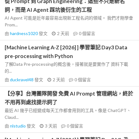
從 Prompt 到 Graph Engineering：這些不只是新名
詞，而是 AI Agent 踩坑後衍生的工程
AI Agent 可能是近年最容易出現新工程名詞的領域。 我們才剛學會
Prom...
由
hardness1020
發文
2 天前
0
個留言
[Machine Learning A-Z [2026] ] 學習筆記 Day3 Data
pre-processing with Python
了解Data Pre-processing的概念後，接著就是要實作了 資料下載
的...
由
duckravel48
發文
2 天前
0
個留言
【分享】台灣團隊開發 免費 AI Prompt 管理網站，終於
不用再到處找提示詞了
最近 AI 幾乎已經變成每天工作都會用到的工具。像是 ChatGPT、
Claud...
由
nlstudio
發文
3 天前
0
個留言