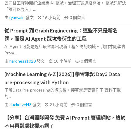
公司替工程師開好企業版 AI 帳號，治理其實還沒開始。 帳號只解決
「誰可以登入」...
由
ryanvale
發文
16 小時前
0
個留言
從 Prompt 到 Graph Engineering：這些不只是新名
詞，而是 AI Agent 踩坑後衍生的工程
AI Agent 可能是近年最容易出現新工程名詞的領域。 我們才剛學會
Prom...
由
hardness1020
發文
18 小時前
0
個留言
[Machine Learning A-Z [2026] ] 學習筆記 Day3 Data
pre-processing with Python
了解Data Pre-processing的概念後，接著就是要實作了 資料下載
的...
由
duckravel48
發文
21 小時前
0
個留言
【分享】台灣團隊開發 免費 AI Prompt 管理網站，終於
不用再到處找提示詞了