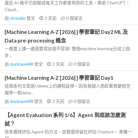
最近 AI 幾乎已經變成每天工作都會用到的工具。像是 ChatGPT、
Claud...
由
nlstudio
發文
2 天前
0
個留言
[Machine Learning A-Z [2026] ] 學習筆記 Day2 ML 及
Data pre-processing 概念
一邊要上課一邊還要寫這個不容易! 整個machine learning分成三個
步...
由
duckravel48
發文
2 天前
0
個留言
[Machine Learning A-Z [2026] ] 學習筆記 Day1
這個系列文章是Udemy上的課程延伸，因為我個人想趁著育嬰假空
檔學一點data...
由
duckravel48
發文
2 天前
0
個留言
【Agent Evaluation 系列 1/6】Agent 到底該怎麼測
試？
很多團隊評估 Agent 的方法，其實還停留在評估 Chatbot。 準備一