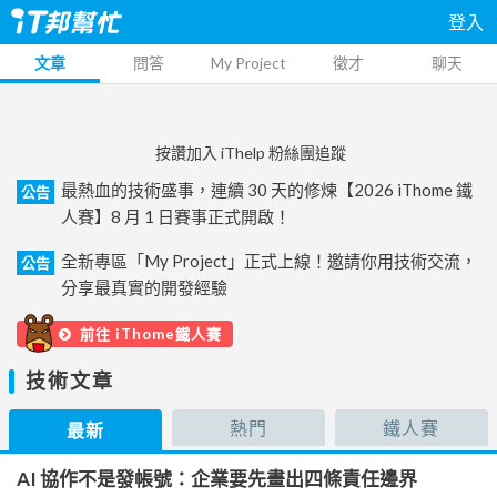
登入
文章
問答
My Project
徵才
聊天
按讚加入 iThelp 粉絲團追蹤
最熱血的技術盛事，連續 30 天的修煉【2026 iThome 鐵
公告
人賽】8 月 1 日賽事正式開啟！
全新專區「My Project」正式上線！邀請你用技術交流，
公告
分享最真實的開發經驗
前往 iThome鐵人賽
技術文章
熱門
鐵人賽
最新
AI 協作不是發帳號：企業要先畫出四條責任邊界