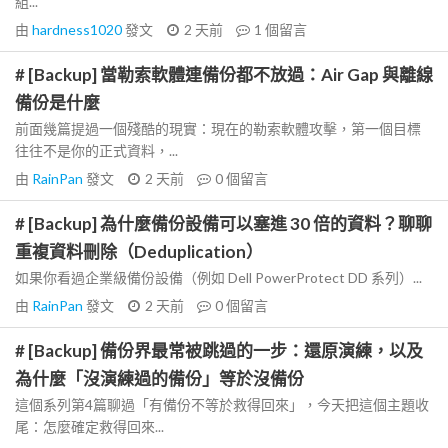
組...
由
hardness1020
發文
2 天前
1
個留言
# [Backup] 當勒索軟體連備份都不放過：Air Gap 與離線
備份是什麼
前面幾篇提過一個殘酷的現實：現在的勒索軟體攻擊，第一個目標
往往不是你的正式資料，...
由
RainPan
發文
2 天前
0
個留言
# [Backup] 為什麼備份設備可以塞進 30 倍的資料？聊聊
重複資料刪除（Deduplication）
如果你看過企業級備份設備（例如 Dell PowerProtect DD 系列）...
由
RainPan
發文
2 天前
0
個留言
# [Backup] 備份界最常被跳過的一步：還原演練，以及
為什麼「沒演練過的備份」等於沒備份
這個系列第4篇聊過「有備份不等於救得回來」，今天把這個主題收
尾：怎麼確定救得回來...