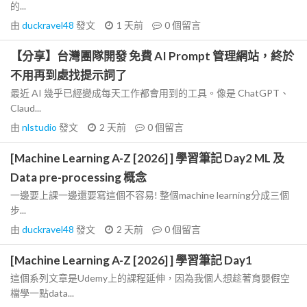
的...
由
duckravel48
發文
1 天前
0
個留言
【分享】台灣團隊開發 免費 AI Prompt 管理網站，終於
不用再到處找提示詞了
最近 AI 幾乎已經變成每天工作都會用到的工具。像是 ChatGPT、
Claud...
由
nlstudio
發文
2 天前
0
個留言
[Machine Learning A-Z [2026] ] 學習筆記 Day2 ML 及
Data pre-processing 概念
一邊要上課一邊還要寫這個不容易! 整個machine learning分成三個
步...
由
duckravel48
發文
2 天前
0
個留言
[Machine Learning A-Z [2026] ] 學習筆記 Day1
這個系列文章是Udemy上的課程延伸，因為我個人想趁著育嬰假空
檔學一點data...