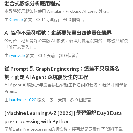
混合式影像分析應用程式
本教學將示範如何使用 Angular、Firebase AI Logic 與 G...
由
Connie
發文
11 小時前
0
個留言
AI 協作不是發帳號：企業要先畫出四條責任邊界
公司替工程師開好企業版 AI 帳號，治理其實還沒開始。 帳號只解決
「誰可以登入」...
由
ryanvale
發文
1 天前
0
個留言
從 Prompt 到 Graph Engineering：這些不只是新名
詞，而是 AI Agent 踩坑後衍生的工程
AI Agent 可能是近年最容易出現新工程名詞的領域。 我們才剛學會
Prom...
由
hardness1020
發文
1 天前
0
個留言
[Machine Learning A-Z [2026] ] 學習筆記 Day3 Data
pre-processing with Python
了解Data Pre-processing的概念後，接著就是要實作了 資料下載