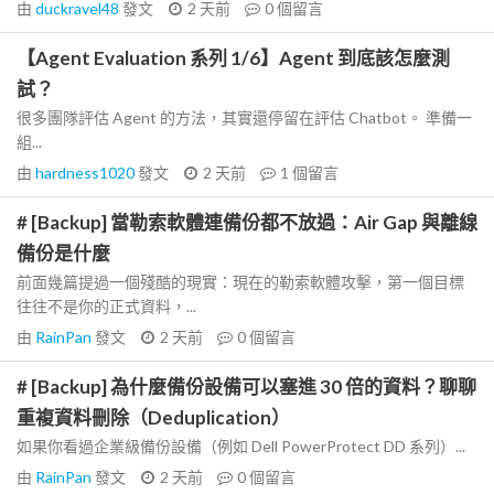
由
duckravel48
發文
2 天前
0
個留言
【Agent Evaluation 系列 1/6】Agent 到底該怎麼測
試？
很多團隊評估 Agent 的方法，其實還停留在評估 Chatbot。 準備一
組...
由
hardness1020
發文
2 天前
1
個留言
# [Backup] 當勒索軟體連備份都不放過：Air Gap 與離線
備份是什麼
前面幾篇提過一個殘酷的現實：現在的勒索軟體攻擊，第一個目標
往往不是你的正式資料，...
由
RainPan
發文
2 天前
0
個留言
# [Backup] 為什麼備份設備可以塞進 30 倍的資料？聊聊
重複資料刪除（Deduplication）
如果你看過企業級備份設備（例如 Dell PowerProtect DD 系列）...
由
RainPan
發文
2 天前
0
個留言