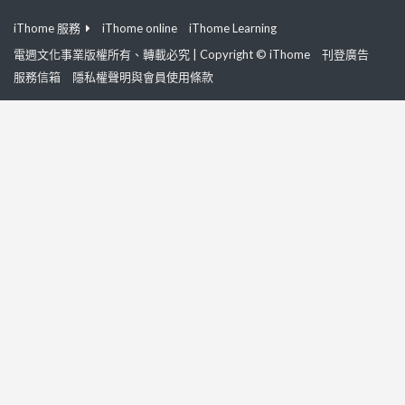
iThome 服務
iThome online
iThome Learning
電週文化事業版權所有、轉載必究 | Copyright © iThome
刊登廣告
服務信箱
隱私權聲明與會員使用條款