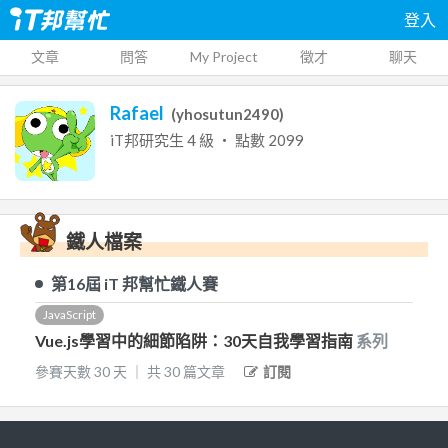
登入
文章
問答
My Project
徵才
聊天
Rafael
(
yhosutun2490
)
iT邦研究生
4
級 ‧ 點數
2099
鐵人檔案
第16屆
iT 邦幫忙鐵人賽
JavaScript
Vue.js學習中的細節陷阱：30天自我學習指南
系列
參賽天數
30
天
｜
共
30
篇文章
訂閱