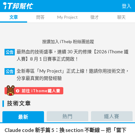
登入
文章
問答
My Project
徵才
聊天
按讚加入 iThelp 粉絲團追蹤
最熱血的技術盛事，連續 30 天的修煉【2026 iThome 鐵
公告
人賽】8 月 1 日賽事正式開啟！
全新專區「My Project」正式上線！邀請你用技術交流，
公告
分享最真實的開發經驗
前往 iThome鐵人賽
技術文章
熱門
鐵人賽
最新
Claude code 新手篇 5：換 section 不斷線 — 把「當下