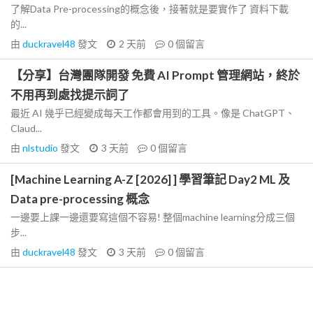
了解Data Pre-processing的概念後，接著就是要實作了 資料下載
的...
由
duckravel48
發文
2 天前
0
個留言
【分享】台灣團隊開發 免費 AI Prompt 管理網站，終於
不用再到處找提示詞了
最近 AI 幾乎已經變成每天工作都會用到的工具。像是 ChatGPT、
Claud...
由
nlstudio
發文
3 天前
0
個留言
[Machine Learning A-Z [2026] ] 學習筆記 Day2 ML 及
Data pre-processing 概念
一邊要上課一邊還要寫這個不容易! 整個machine learning分成三個
步...
由
duckravel48
發文
3 天前
0
個留言