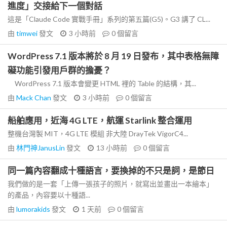
進度」交接給下一個對話
這是「Claude Code 實戰手冊」系列的第五篇(G5)。G3 講了 CL...
由
timwei
發文
3 小時前
0
個留言
WordPress 7.1 版本將於 8 月 19 日發布，其中表格無障
礙功能引發用戶群的擔憂？
WordPress 7.1 版本會變更 HTML 裡的 Table 的結構，其...
由
Mack Chan
發文
3 小時前
0
個留言
船舶應用，近海 4G LTE，航運 Starlink 整合運用
整機台灣製 MIT，4G LTE 模組 非大陸 DrayTek VigorC4...
由
林門神JanusLin
發文
13 小時前
0
個留言
同一篇內容翻成十種語言，要換掉的不只是詞，是節日
我們做的是一套「上傳一張孩子的照片，就寫出並畫出一本繪本」
的產品，內容要以十種語...
由
lumorakids
發文
1 天前
0
個留言