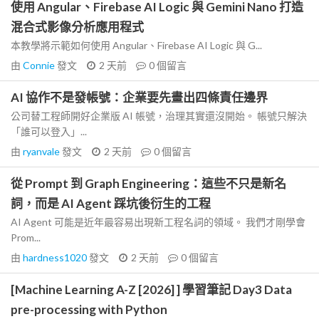
使用 Angular、Firebase AI Logic 與 Gemini Nano 打造
混合式影像分析應用程式
本教學將示範如何使用 Angular、Firebase AI Logic 與 G...
由
Connie
發文
2 天前
0
個留言
AI 協作不是發帳號：企業要先畫出四條責任邊界
公司替工程師開好企業版 AI 帳號，治理其實還沒開始。 帳號只解決
「誰可以登入」...
由
ryanvale
發文
2 天前
0
個留言
從 Prompt 到 Graph Engineering：這些不只是新名
詞，而是 AI Agent 踩坑後衍生的工程
AI Agent 可能是近年最容易出現新工程名詞的領域。 我們才剛學會
Prom...
由
hardness1020
發文
2 天前
0
個留言
[Machine Learning A-Z [2026] ] 學習筆記 Day3 Data
pre-processing with Python