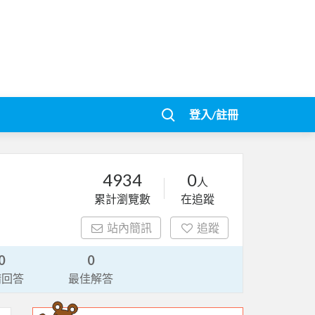
登入/註冊
4934
0
人
累計瀏覽數
在追蹤
站內簡訊
追蹤
0
0
請回答
最佳解答