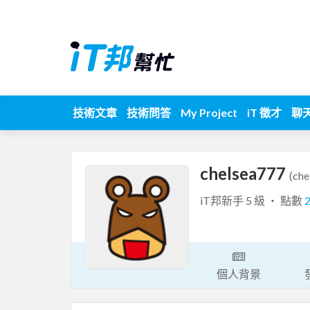
技術文章
技術問答
My Project
iT 徵才
聊
chelsea777
(che
iT邦新手 5 級 ‧ 點數
個人背景