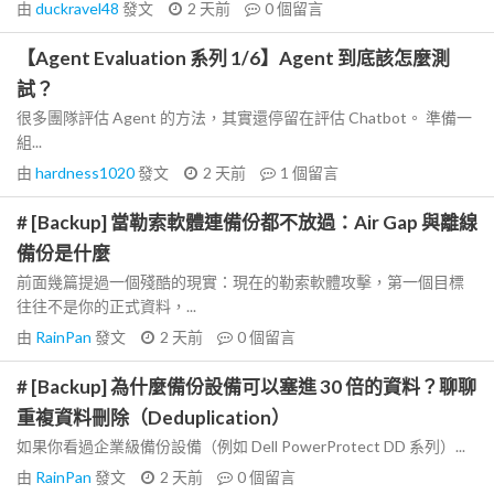
由
duckravel48
發文
2 天前
0
個留言
【Agent Evaluation 系列 1/6】Agent 到底該怎麼測
試？
很多團隊評估 Agent 的方法，其實還停留在評估 Chatbot。 準備一
組...
由
hardness1020
發文
2 天前
1
個留言
# [Backup] 當勒索軟體連備份都不放過：Air Gap 與離線
備份是什麼
前面幾篇提過一個殘酷的現實：現在的勒索軟體攻擊，第一個目標
往往不是你的正式資料，...
由
RainPan
發文
2 天前
0
個留言
# [Backup] 為什麼備份設備可以塞進 30 倍的資料？聊聊
重複資料刪除（Deduplication）
如果你看過企業級備份設備（例如 Dell PowerProtect DD 系列）...
由
RainPan
發文
2 天前
0
個留言