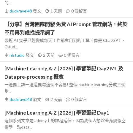
的...
由
duckravel48
發文
1 天前
0
個留言
【分享】台灣團隊開發 免費 AI Prompt 管理網站，終於
不用再到處找提示詞了
最近 AI 幾乎已經變成每天工作都會用到的工具。像是 ChatGPT、
Claud...
由
nlstudio
發文
2 天前
0
個留言
[Machine Learning A-Z [2026] ] 學習筆記 Day2 ML 及
Data pre-processing 概念
一邊要上課一邊還要寫這個不容易! 整個machine learning分成三個
步...
由
duckravel48
發文
2 天前
0
個留言
[Machine Learning A-Z [2026] ] 學習筆記 Day1
這個系列文章是Udemy上的課程延伸，因為我個人想趁著育嬰假空
檔學一點data...