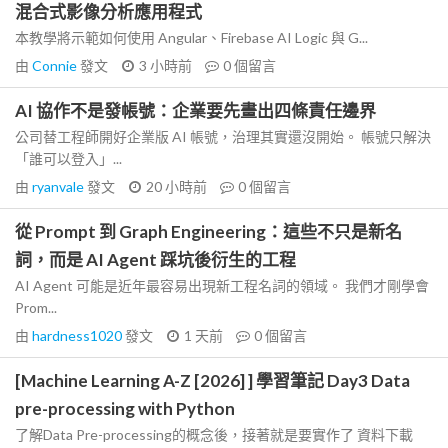
混合式影像分析應用程式
本教學將示範如何使用 Angular、Firebase AI Logic 與 G...
由
Connie
發文
3 小時前
0
個留言
AI 協作不是發帳號：企業要先畫出四條責任邊界
公司替工程師開好企業版 AI 帳號，治理其實還沒開始。 帳號只解決
「誰可以登入」...
由
ryanvale
發文
20 小時前
0
個留言
從 Prompt 到 Graph Engineering：這些不只是新名
詞，而是 AI Agent 踩坑後衍生的工程
AI Agent 可能是近年最容易出現新工程名詞的領域。 我們才剛學會
Prom...
由
hardness1020
發文
1 天前
0
個留言
[Machine Learning A-Z [2026] ] 學習筆記 Day3 Data
pre-processing with Python
了解Data Pre-processing的概念後，接著就是要實作了 資料下載