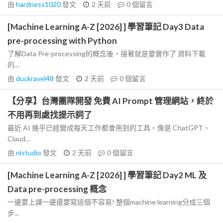
由
hardness1020
發文
2 天前
0
個留言
[Machine Learning A-Z [2026] ] 學習筆記 Day3 Data
pre-processing with Python
了解Data Pre-processing的概念後，接著就是要實作了 資料下載
的...
由
duckravel48
發文
2 天前
0
個留言
【分享】台灣團隊開發 免費 AI Prompt 管理網站，終於
不用再到處找提示詞了
最近 AI 幾乎已經變成每天工作都會用到的工具。像是 ChatGPT、
Claud...
由
nlstudio
發文
2 天前
0
個留言
[Machine Learning A-Z [2026] ] 學習筆記 Day2 ML 及
Data pre-processing 概念
一邊要上課一邊還要寫這個不容易! 整個machine learning分成三個
步...