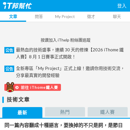
登入
文章
問答
My Project
徵才
聊天
按讚加入 iThelp 粉絲團追蹤
最熱血的技術盛事，連續 30 天的修煉【2026 iThome 鐵
公告
人賽】8 月 1 日賽事正式開啟！
全新專區「My Project」正式上線！邀請你用技術交流，
公告
分享最真實的開發經驗
前往 iThome鐵人賽
技術文章
熱門
鐵人賽
最新
同一篇內容翻成十種語言，要換掉的不只是詞，是節日