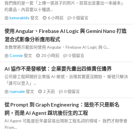
我們做的是一套「上傳一張孩子的照片，就寫出並畫出一本繪本」
的產品，內容要以十種語...
由
lumorakids
發文
6 小時前
0
個留言
使用 Angular、Firebase AI Logic 與 Gemini Nano 打造
混合式影像分析應用程式
本教學將示範如何使用 Angular、Firebase AI Logic 與 G...
由
Connie
發文
20 小時前
0
個留言
AI 協作不是發帳號：企業要先畫出四條責任邊界
公司替工程師開好企業版 AI 帳號，治理其實還沒開始。 帳號只解決
「誰可以登入」...
由
ryanvale
發文
2 天前
0
個留言
從 Prompt 到 Graph Engineering：這些不只是新名
詞，而是 AI Agent 踩坑後衍生的工程
AI Agent 可能是近年最容易出現新工程名詞的領域。 我們才剛學會
Prom...