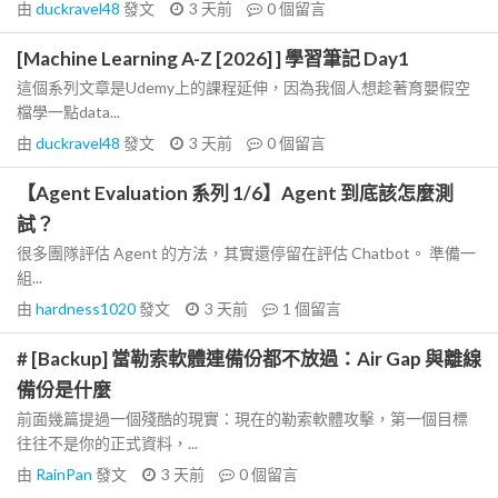
由
duckravel48
發文
3 天前
0
個留言
[Machine Learning A-Z [2026] ] 學習筆記 Day1
這個系列文章是Udemy上的課程延伸，因為我個人想趁著育嬰假空
檔學一點data...
由
duckravel48
發文
3 天前
0
個留言
【Agent Evaluation 系列 1/6】Agent 到底該怎麼測
試？
很多團隊評估 Agent 的方法，其實還停留在評估 Chatbot。 準備一
組...
由
hardness1020
發文
3 天前
1
個留言
# [Backup] 當勒索軟體連備份都不放過：Air Gap 與離線
備份是什麼
前面幾篇提過一個殘酷的現實：現在的勒索軟體攻擊，第一個目標
往往不是你的正式資料，...
由
RainPan
發文
3 天前
0
個留言