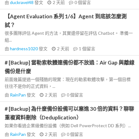
由
duckravel48
發文
2 天前
0
個留言
【Agent Evaluation 系列 1/6】Agent 到底該怎麼測
試？
很多團隊評估 Agent 的方法，其實還停留在評估 Chatbot。 準備一
組...
由
hardness1020
發文
2 天前
1
個留言
# [Backup] 當勒索軟體連備份都不放過：Air Gap 與離線
備份是什麼
前面幾篇提過一個殘酷的現實：現在的勒索軟體攻擊，第一個目標
往往不是你的正式資料，...
由
RainPan
發文
2 天前
0
個留言
# [Backup] 為什麼備份設備可以塞進 30 倍的資料？聊聊
重複資料刪除（Deduplication）
如果你看過企業級備份設備（例如 Dell PowerProtect DD 系列）...
由
RainPan
發文
2 天前
0
個留言