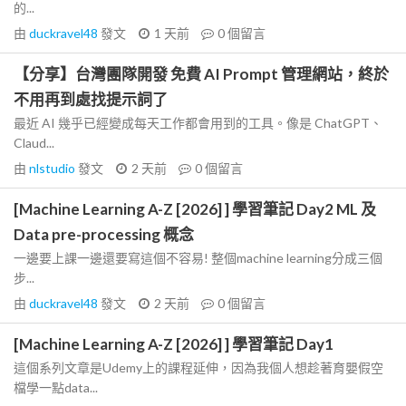
的...
由
duckravel48
發文
1 天前
0
個留言
【分享】台灣團隊開發 免費 AI Prompt 管理網站，終於
不用再到處找提示詞了
最近 AI 幾乎已經變成每天工作都會用到的工具。像是 ChatGPT、
Claud...
由
nlstudio
發文
2 天前
0
個留言
[Machine Learning A-Z [2026] ] 學習筆記 Day2 ML 及
Data pre-processing 概念
一邊要上課一邊還要寫這個不容易! 整個machine learning分成三個
步...
由
duckravel48
發文
2 天前
0
個留言
[Machine Learning A-Z [2026] ] 學習筆記 Day1
這個系列文章是Udemy上的課程延伸，因為我個人想趁著育嬰假空
檔學一點data...