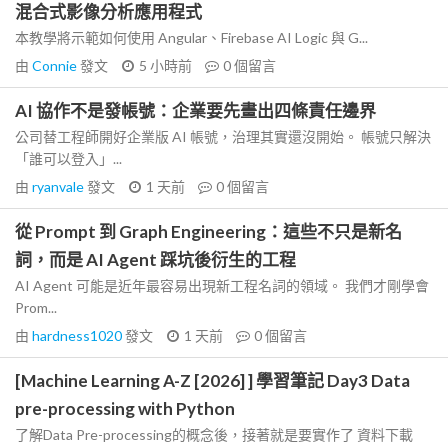
混合式影像分析應用程式
本教學將示範如何使用 Angular、Firebase AI Logic 與 G...
由
Connie
發文
5 小時前
0
個留言
AI 協作不是發帳號：企業要先畫出四條責任邊界
公司替工程師開好企業版 AI 帳號，治理其實還沒開始。 帳號只解決
「誰可以登入」...
由
ryanvale
發文
1 天前
0
個留言
從 Prompt 到 Graph Engineering：這些不只是新名
詞，而是 AI Agent 踩坑後衍生的工程
AI Agent 可能是近年最容易出現新工程名詞的領域。 我們才剛學會
Prom...
由
hardness1020
發文
1 天前
0
個留言
[Machine Learning A-Z [2026] ] 學習筆記 Day3 Data
pre-processing with Python
了解Data Pre-processing的概念後，接著就是要實作了 資料下載