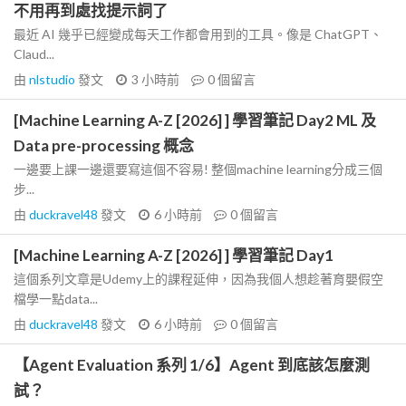
不用再到處找提示詞了
最近 AI 幾乎已經變成每天工作都會用到的工具。像是 ChatGPT、
Claud...
由
nlstudio
發文
3 小時前
0
個留言
[Machine Learning A-Z [2026] ] 學習筆記 Day2 ML 及
Data pre-processing 概念
一邊要上課一邊還要寫這個不容易! 整個machine learning分成三個
步...
由
duckravel48
發文
6 小時前
0
個留言
[Machine Learning A-Z [2026] ] 學習筆記 Day1
這個系列文章是Udemy上的課程延伸，因為我個人想趁著育嬰假空
檔學一點data...
由
duckravel48
發文
6 小時前
0
個留言
【Agent Evaluation 系列 1/6】Agent 到底該怎麼測
試？