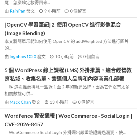
尾：怎麼確定救得回來...
由
RainPan
發文
9 小時前
0
個留言
[OpenCV 學習筆記] 2. 使用 OpenCV 進行影像混合
(Image Blending)
本文將簡單示範如何使用 OpenCV 的 addWeighted 方法進行圖片
的...
由
logohow1020
發文
10 小時前
0
個留言
5 個 WordPress 線上課程 (LMS) 外掛推薦，適合經營教
育私域、收集名單、營運個人品牌和內容商業化部署
📝 這次推薦排除一些近 1 至 2 年的新進品牌，因為它們沒有太多
相關數據可供...
由
Mack Chan
發文
13 小時前
0
個留言
Wordfence 資安通報 | WooCommerce - Social Login |
CVE-2026-8457
WooCommerce Social Login 外掛爆出嚴重驗證繞過漏洞，使...