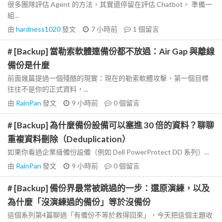
很多團隊評估 Agent 的方法，其實還停留在評估 Chatbot。 準備一
組...
由
hardness1020
發文
7 小時前
1
個留言
# [Backup] 當勒索軟體連備份都不放過：Air Gap 與離線
備份是什麼
前面幾篇提過一個殘酷的現實：現在的勒索軟體攻擊，第一個目標
往往不是你的正式資料，...
由
RainPan
發文
9 小時前
0
個留言
# [Backup] 為什麼備份設備可以塞進 30 倍的資料？聊聊
重複資料刪除（Deduplication）
如果你看過企業級備份設備（例如 Dell PowerProtect DD 系列）...
由
RainPan
發文
9 小時前
0
個留言
# [Backup] 備份界最常被跳過的一步：還原演練，以及
為什麼「沒演練過的備份」等於沒備份
這個系列第4篇聊過「有備份不等於救得回來」，今天把這個主題收