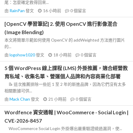
尾：怎麼確定救得回來...
由
RainPan
發文
16 小時前
0
個留言
[OpenCV 學習筆記] 2. 使用 OpenCV 進行影像混合
(Image Blending)
本文將簡單示範如何使用 OpenCV 的 addWeighted 方法進行圖片
的...
由
logohow1020
發文
18 小時前
0
個留言
5 個 WordPress 線上課程 (LMS) 外掛推薦，適合經營教
育私域、收集名單、營運個人品牌和內容商業化部署
📝 這次推薦排除一些近 1 至 2 年的新進品牌，因為它們沒有太多
相關數據可供...
由
Mack Chan
發文
21 小時前
0
個留言
Wordfence 資安通報 | WooCommerce - Social Login |
CVE-2026-8457
WooCommerce Social Login 外掛爆出嚴重驗證繞過漏洞，使...