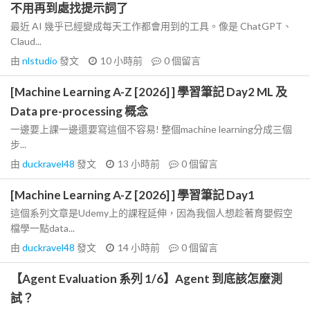
不用再到處找提示詞了
最近 AI 幾乎已經變成每天工作都會用到的工具。像是 ChatGPT、
Claud...
由
nlstudio
發文
10 小時前
0
個留言
[Machine Learning A-Z [2026] ] 學習筆記 Day2 ML 及
Data pre-processing 概念
一邊要上課一邊還要寫這個不容易! 整個machine learning分成三個
步...
由
duckravel48
發文
13 小時前
0
個留言
[Machine Learning A-Z [2026] ] 學習筆記 Day1
這個系列文章是Udemy上的課程延伸，因為我個人想趁著育嬰假空
檔學一點data...
由
duckravel48
發文
14 小時前
0
個留言
【Agent Evaluation 系列 1/6】Agent 到底該怎麼測
試？