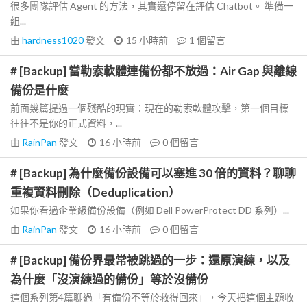
很多團隊評估 Agent 的方法，其實還停留在評估 Chatbot。 準備一
組...
由
hardness1020
發文
15 小時前
1
個留言
# [Backup] 當勒索軟體連備份都不放過：Air Gap 與離線
備份是什麼
前面幾篇提過一個殘酷的現實：現在的勒索軟體攻擊，第一個目標
往往不是你的正式資料，...
由
RainPan
發文
16 小時前
0
個留言
# [Backup] 為什麼備份設備可以塞進 30 倍的資料？聊聊
重複資料刪除（Deduplication）
如果你看過企業級備份設備（例如 Dell PowerProtect DD 系列）...
由
RainPan
發文
16 小時前
0
個留言
# [Backup] 備份界最常被跳過的一步：還原演練，以及
為什麼「沒演練過的備份」等於沒備份
這個系列第4篇聊過「有備份不等於救得回來」，今天把這個主題收