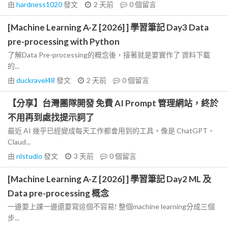
由
hardness1020
發文
2 天前
0
個留言
[Machine Learning A-Z [2026] ] 學習筆記 Day3 Data
pre-processing with Python
了解Data Pre-processing的概念後，接著就是要實作了 資料下載
的...
由
duckravel48
發文
2 天前
0
個留言
【分享】台灣團隊開發 免費 AI Prompt 管理網站，終於
不用再到處找提示詞了
最近 AI 幾乎已經變成每天工作都會用到的工具。像是 ChatGPT、
Claud...
由
nlstudio
發文
3 天前
0
個留言
[Machine Learning A-Z [2026] ] 學習筆記 Day2 ML 及
Data pre-processing 概念
一邊要上課一邊還要寫這個不容易! 整個machine learning分成三個
步...