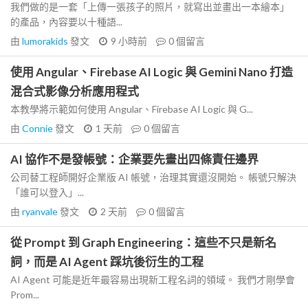
我們做的是一套「上傳一張孩子的照片，就寫出並畫出一本繪本」
的產品，內容要以十種語...
由
lumorakids
發文
9 小時前
0
個留言
使用 Angular、Firebase AI Logic 與 Gemini Nano 打造
混合式影像分析應用程式
本教學將示範如何使用 Angular、Firebase AI Logic 與 G...
由
Connie
發文
1 天前
0
個留言
AI 協作不是發帳號：企業要先畫出四條責任邊界
公司替工程師開好企業版 AI 帳號，治理其實還沒開始。 帳號只解決
「誰可以登入」...
由
ryanvale
發文
2 天前
0
個留言
從 Prompt 到 Graph Engineering：這些不只是新名
詞，而是 AI Agent 踩坑後衍生的工程
AI Agent 可能是近年最容易出現新工程名詞的領域。 我們才剛學會
Prom...