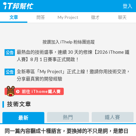
登入
文章
問答
My Project
徵才
聊天
按讚加入 iThelp 粉絲團追蹤
最熱血的技術盛事，連續 30 天的修煉【2026 iThome 鐵
公告
人賽】8 月 1 日賽事正式開啟！
全新專區「My Project」正式上線！邀請你用技術交流，
公告
分享最真實的開發經驗
前往 iThome鐵人賽
技術文章
熱門
鐵人賽
最新
同一篇內容翻成十種語言，要換掉的不只是詞，是節日