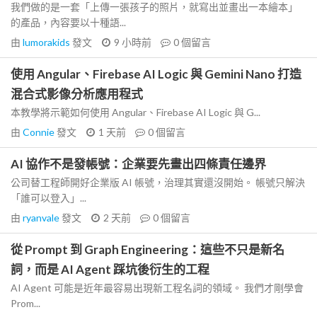
我們做的是一套「上傳一張孩子的照片，就寫出並畫出一本繪本」
的產品，內容要以十種語...
由
lumorakids
發文
9 小時前
0
個留言
使用 Angular、Firebase AI Logic 與 Gemini Nano 打造
混合式影像分析應用程式
本教學將示範如何使用 Angular、Firebase AI Logic 與 G...
由
Connie
發文
1 天前
0
個留言
AI 協作不是發帳號：企業要先畫出四條責任邊界
公司替工程師開好企業版 AI 帳號，治理其實還沒開始。 帳號只解決
「誰可以登入」...
由
ryanvale
發文
2 天前
0
個留言
從 Prompt 到 Graph Engineering：這些不只是新名
詞，而是 AI Agent 踩坑後衍生的工程
AI Agent 可能是近年最容易出現新工程名詞的領域。 我們才剛學會
Prom...