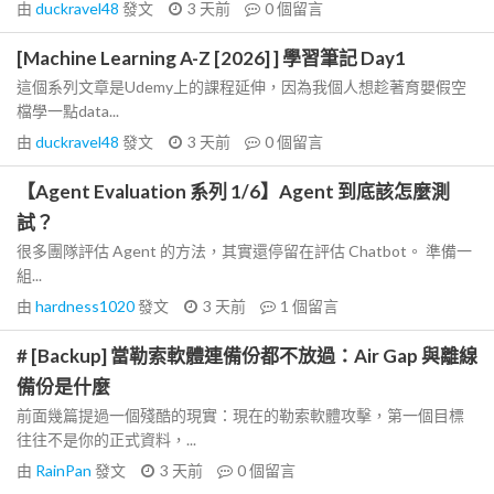
由
duckravel48
發文
3 天前
0
個留言
[Machine Learning A-Z [2026] ] 學習筆記 Day1
這個系列文章是Udemy上的課程延伸，因為我個人想趁著育嬰假空
檔學一點data...
由
duckravel48
發文
3 天前
0
個留言
【Agent Evaluation 系列 1/6】Agent 到底該怎麼測
試？
很多團隊評估 Agent 的方法，其實還停留在評估 Chatbot。 準備一
組...
由
hardness1020
發文
3 天前
1
個留言
# [Backup] 當勒索軟體連備份都不放過：Air Gap 與離線
備份是什麼
前面幾篇提過一個殘酷的現實：現在的勒索軟體攻擊，第一個目標
往往不是你的正式資料，...
由
RainPan
發文
3 天前
0
個留言