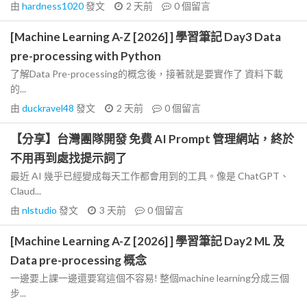
由
hardness1020
發文
2 天前
0
個留言
[Machine Learning A-Z [2026] ] 學習筆記 Day3 Data
pre-processing with Python
了解Data Pre-processing的概念後，接著就是要實作了 資料下載
的...
由
duckravel48
發文
2 天前
0
個留言
【分享】台灣團隊開發 免費 AI Prompt 管理網站，終於
不用再到處找提示詞了
最近 AI 幾乎已經變成每天工作都會用到的工具。像是 ChatGPT、
Claud...
由
nlstudio
發文
3 天前
0
個留言
[Machine Learning A-Z [2026] ] 學習筆記 Day2 ML 及
Data pre-processing 概念
一邊要上課一邊還要寫這個不容易! 整個machine learning分成三個
步...