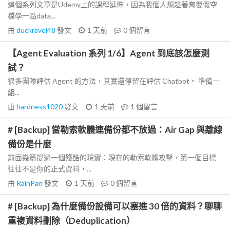
這個系列文章是Udemy上的課程延伸，因為我個人想趁著育嬰假空
檔學一點data...
由
duckravel48
發文
1 天前
0
個留言
【Agent Evaluation 系列 1/6】Agent 到底該怎麼測
試？
很多團隊評估 Agent 的方法，其實還停留在評估 Chatbot。 準備一
組...
由
hardness1020
發文
1 天前
1
個留言
# [Backup] 當勒索軟體連備份都不放過：Air Gap 與離線
備份是什麼
前面幾篇提過一個殘酷的現實：現在的勒索軟體攻擊，第一個目標
往往不是你的正式資料，...
由
RainPan
發文
1 天前
0
個留言
# [Backup] 為什麼備份設備可以塞進 30 倍的資料？聊聊
重複資料刪除（Deduplication）