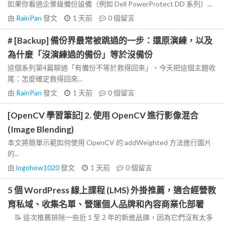
如果你看過企業級備份設備（例如 Dell PowerProtect DD 系列）...
由
RainPan
發文
1 天前
0
個留言
# [Backup] 備份界最常被跳過的一步：還原演練，以及
為什麼「沒演練過的備份」等於沒備份
這個系列第4篇聊過「有備份不等於救得回來」，今天把這個主題收
尾：怎麼確定救得回來...
由
RainPan
發文
1 天前
0
個留言
[OpenCV 學習筆記] 2. 使用 OpenCV 進行影像混合
(Image Blending)
本文將簡單示範如何使用 OpenCV 的 addWeighted 方法進行圖片
的...
由
logohow1020
發文
1 天前
0
個留言
5 個 WordPress 線上課程 (LMS) 外掛推薦，適合經營教
育私域、收集名單、營運個人品牌和內容商業化部署
📝 這次推薦排除一些近 1 至 2 年的新進品牌，因為它們沒有太多