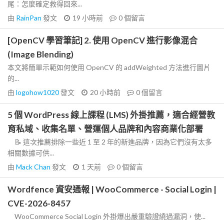
尾：怎麼確定救得回來...
由
RainPan
發文
19 小時前
0
個留言
[OpenCV 學習筆記] 2. 使用 OpenCV 進行影像混合
(Image Blending)
本文將簡單示範如何使用 OpenCV 的 addWeighted 方法進行圖片
的...
由
logohow1020
發文
20 小時前
0
個留言
5 個 WordPress 線上課程 (LMS) 外掛推薦，適合經營教
育私域、收集名單、營運個人品牌和內容商業化部署
📝 這次推薦排除一些近 1 至 2 年的新進品牌，因為它們沒有太多
相關數據可供...
由
Mack Chan
發文
1 天前
0
個留言
Wordfence 資安通報 | WooCommerce - Social Login |
CVE-2026-8457
WooCommerce Social Login 外掛爆出嚴重驗證繞過漏洞，使...