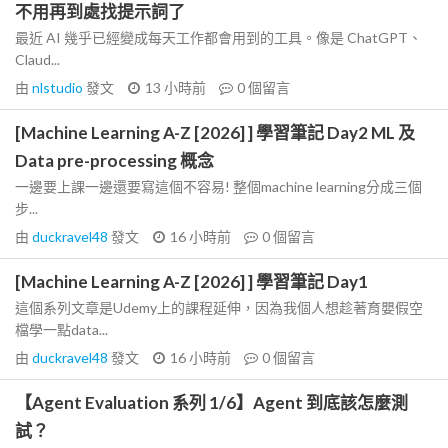
不用再到處找提示詞了
最近 AI 幾乎已經變成每天工作都會用到的工具。像是 ChatGPT、
Claud...
由
nlstudio
發文
13 小時前
0
個留言
[Machine Learning A-Z [2026] ] 學習筆記 Day2 ML 及
Data pre-processing 概念
一邊要上課一邊還要寫這個不容易! 整個machine learning分成三個
步...
由
duckravel48
發文
16 小時前
0
個留言
[Machine Learning A-Z [2026] ] 學習筆記 Day1
這個系列文章是Udemy上的課程延伸，因為我個人想趁著育嬰假空
檔學一點data...
由
duckravel48
發文
16 小時前
0
個留言
【Agent Evaluation 系列 1/6】Agent 到底該怎麼測
試？