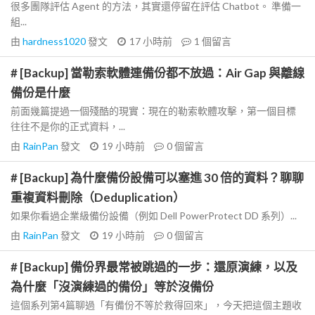
很多團隊評估 Agent 的方法，其實還停留在評估 Chatbot。 準備一
組...
由
hardness1020
發文
17 小時前
1
個留言
# [Backup] 當勒索軟體連備份都不放過：Air Gap 與離線
備份是什麼
前面幾篇提過一個殘酷的現實：現在的勒索軟體攻擊，第一個目標
往往不是你的正式資料，...
由
RainPan
發文
19 小時前
0
個留言
# [Backup] 為什麼備份設備可以塞進 30 倍的資料？聊聊
重複資料刪除（Deduplication）
如果你看過企業級備份設備（例如 Dell PowerProtect DD 系列）...
由
RainPan
發文
19 小時前
0
個留言
# [Backup] 備份界最常被跳過的一步：還原演練，以及
為什麼「沒演練過的備份」等於沒備份
這個系列第4篇聊過「有備份不等於救得回來」，今天把這個主題收