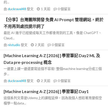
的...
由
duckravel48
發文
1 天前
0
個留言
【分享】台灣團隊開發 免費 AI Prompt 管理網站，終於
不用再到處找提示詞了
最近 AI 幾乎已經變成每天工作都會用到的工具。像是 ChatGPT、
Claud...
由
nlstudio
發文
2 天前
0
個留言
[Machine Learning A-Z [2026] ] 學習筆記 Day2 ML 及
Data pre-processing 概念
一邊要上課一邊還要寫這個不容易! 整個machine learning分成三個
步...
由
duckravel48
發文
2 天前
0
個留言
[Machine Learning A-Z [2026] ] 學習筆記 Day1
這個系列文章是Udemy上的課程延伸，因為我個人想趁著育嬰假空
檔學一點data...