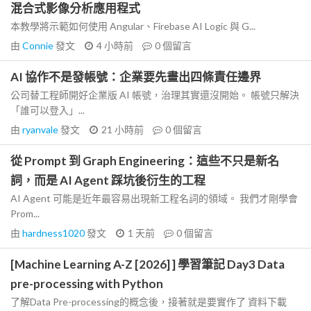
混合式影像分析應用程式
本教學將示範如何使用 Angular、Firebase AI Logic 與 G...
由
Connie
發文
4 小時前
0
個留言
AI 協作不是發帳號：企業要先畫出四條責任邊界
公司替工程師開好企業版 AI 帳號，治理其實還沒開始。 帳號只解決
「誰可以登入」...
由
ryanvale
發文
21 小時前
0
個留言
從 Prompt 到 Graph Engineering：這些不只是新名
詞，而是 AI Agent 踩坑後衍生的工程
AI Agent 可能是近年最容易出現新工程名詞的領域。 我們才剛學會
Prom...
由
hardness1020
發文
1 天前
0
個留言
[Machine Learning A-Z [2026] ] 學習筆記 Day3 Data
pre-processing with Python
了解Data Pre-processing的概念後，接著就是要實作了 資料下載