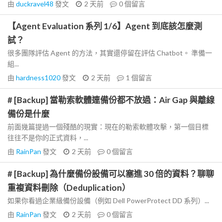
由
duckravel48
發文
2 天前
0
個留言
【Agent Evaluation 系列 1/6】Agent 到底該怎麼測
試？
很多團隊評估 Agent 的方法，其實還停留在評估 Chatbot。 準備一
組...
由
hardness1020
發文
2 天前
1
個留言
# [Backup] 當勒索軟體連備份都不放過：Air Gap 與離線
備份是什麼
前面幾篇提過一個殘酷的現實：現在的勒索軟體攻擊，第一個目標
往往不是你的正式資料，...
由
RainPan
發文
2 天前
0
個留言
# [Backup] 為什麼備份設備可以塞進 30 倍的資料？聊聊
重複資料刪除（Deduplication）
如果你看過企業級備份設備（例如 Dell PowerProtect DD 系列）...
由
RainPan
發文
2 天前
0
個留言