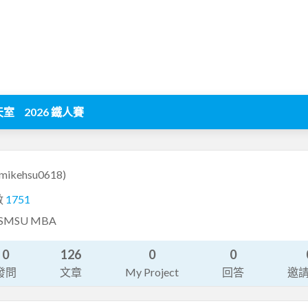
天室
2026 鐵人賽
(mikehsu0618)
數
1751
SMSU MBA
0
126
0
0
發問
文章
My Project
回答
邀