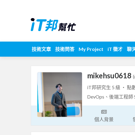
技術文章
技術問答
My Project
iT 徵才
聊
mikehsu0618
iT邦研究生 5 級 ‧ 點
DevOps、後端工程師 
個人背景