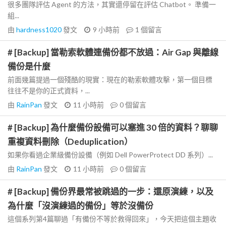
很多團隊評估 Agent 的方法，其實還停留在評估 Chatbot。 準備一
組...
由
hardness1020
發文
9 小時前
1
個留言
# [Backup] 當勒索軟體連備份都不放過：Air Gap 與離線
備份是什麼
前面幾篇提過一個殘酷的現實：現在的勒索軟體攻擊，第一個目標
往往不是你的正式資料，...
由
RainPan
發文
11 小時前
0
個留言
# [Backup] 為什麼備份設備可以塞進 30 倍的資料？聊聊
重複資料刪除（Deduplication）
如果你看過企業級備份設備（例如 Dell PowerProtect DD 系列）...
由
RainPan
發文
11 小時前
0
個留言
# [Backup] 備份界最常被跳過的一步：還原演練，以及
為什麼「沒演練過的備份」等於沒備份
這個系列第4篇聊過「有備份不等於救得回來」，今天把這個主題收