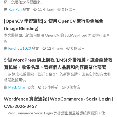
尾：怎麼確定救得回來...
由
RainPan
發文
11 小時前
0
個留言
[OpenCV 學習筆記] 2. 使用 OpenCV 進行影像混合
(Image Blending)
本文將簡單示範如何使用 OpenCV 的 addWeighted 方法進行圖片
的...
由
logohow1020
發文
12 小時前
0
個留言
5 個 WordPress 線上課程 (LMS) 外掛推薦，適合經營教
育私域、收集名單、營運個人品牌和內容商業化部署
📝 這次推薦排除一些近 1 至 2 年的新進品牌，因為它們沒有太多
相關數據可供...
由
Mack Chan
發文
15 小時前
0
個留言
Wordfence 資安通報 | WooCommerce - Social Login |
CVE-2026-8457
WooCommerce Social Login 外掛爆出嚴重驗證繞過漏洞，使...