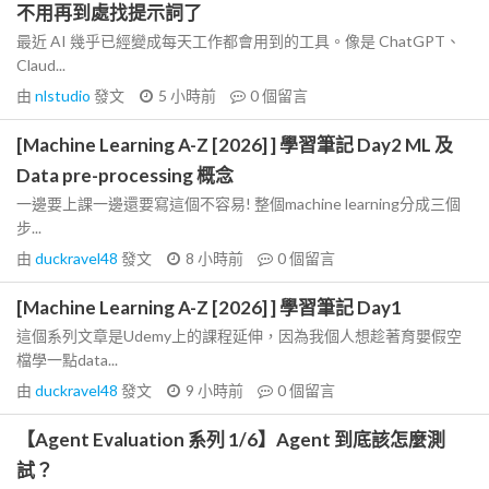
不用再到處找提示詞了
最近 AI 幾乎已經變成每天工作都會用到的工具。像是 ChatGPT、
Claud...
由
nlstudio
發文
5 小時前
0
個留言
[Machine Learning A-Z [2026] ] 學習筆記 Day2 ML 及
Data pre-processing 概念
一邊要上課一邊還要寫這個不容易! 整個machine learning分成三個
步...
由
duckravel48
發文
8 小時前
0
個留言
[Machine Learning A-Z [2026] ] 學習筆記 Day1
這個系列文章是Udemy上的課程延伸，因為我個人想趁著育嬰假空
檔學一點data...
由
duckravel48
發文
9 小時前
0
個留言
【Agent Evaluation 系列 1/6】Agent 到底該怎麼測
試？