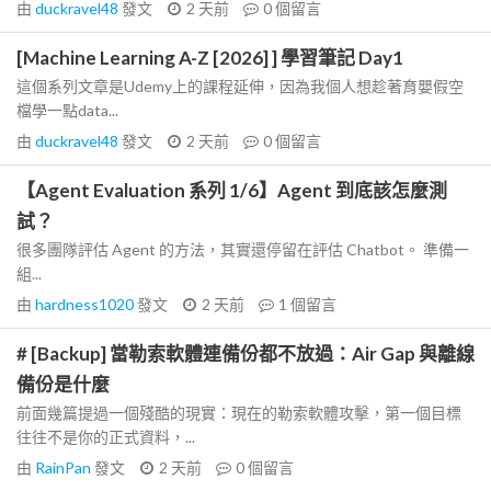
由
duckravel48
發文
2 天前
0
個留言
[Machine Learning A-Z [2026] ] 學習筆記 Day1
這個系列文章是Udemy上的課程延伸，因為我個人想趁著育嬰假空
檔學一點data...
由
duckravel48
發文
2 天前
0
個留言
【Agent Evaluation 系列 1/6】Agent 到底該怎麼測
試？
很多團隊評估 Agent 的方法，其實還停留在評估 Chatbot。 準備一
組...
由
hardness1020
發文
2 天前
1
個留言
# [Backup] 當勒索軟體連備份都不放過：Air Gap 與離線
備份是什麼
前面幾篇提過一個殘酷的現實：現在的勒索軟體攻擊，第一個目標
往往不是你的正式資料，...
由
RainPan
發文
2 天前
0
個留言