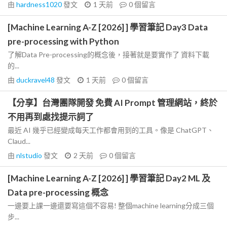
由
hardness1020
發文
1 天前
0
個留言
[Machine Learning A-Z [2026] ] 學習筆記 Day3 Data
pre-processing with Python
了解Data Pre-processing的概念後，接著就是要實作了 資料下載
的...
由
duckravel48
發文
1 天前
0
個留言
【分享】台灣團隊開發 免費 AI Prompt 管理網站，終於
不用再到處找提示詞了
最近 AI 幾乎已經變成每天工作都會用到的工具。像是 ChatGPT、
Claud...
由
nlstudio
發文
2 天前
0
個留言
[Machine Learning A-Z [2026] ] 學習筆記 Day2 ML 及
Data pre-processing 概念
一邊要上課一邊還要寫這個不容易! 整個machine learning分成三個
步...