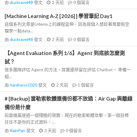
由
duckravel48
發文
2 天前
0
個留言
[Machine Learning A-Z [2026] ] 學習筆記 Day1
這個系列文章是Udemy上的課程延伸，因為我個人想趁著育嬰假空
檔學一點data...
由
duckravel48
發文
2 天前
0
個留言
【Agent Evaluation 系列 1/6】Agent 到底該怎麼測
試？
很多團隊評估 Agent 的方法，其實還停留在評估 Chatbot。 準備一
組...
由
hardness1020
發文
2 天前
1
個留言
# [Backup] 當勒索軟體連備份都不放過：Air Gap 與離線
備份是什麼
前面幾篇提過一個殘酷的現實：現在的勒索軟體攻擊，第一個目標
往往不是你的正式資料，...
由
RainPan
發文
3 天前
0
個留言