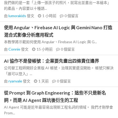
我們做的是一套「上傳一張孩子的照片，就寫出並畫出一本繪本」
的產品，內容要以十種語...
由
lumorakids
發文
1 小時前
0
個留言
使用 Angular、Firebase AI Logic 與 Gemini Nano 打造
混合式影像分析應用程式
本教學將示範如何使用 Angular、Firebase AI Logic 與 G...
由
Connie
發文
15 小時前
0
個留言
AI 協作不是發帳號：企業要先畫出四條責任邊界
公司替工程師開好企業版 AI 帳號，治理其實還沒開始。 帳號只解決
「誰可以登入」...
由
ryanvale
發文
1 天前
0
個留言
從 Prompt 到 Graph Engineering：這些不只是新名
詞，而是 AI Agent 踩坑後衍生的工程
AI Agent 可能是近年最容易出現新工程名詞的領域。 我們才剛學會
Prom...