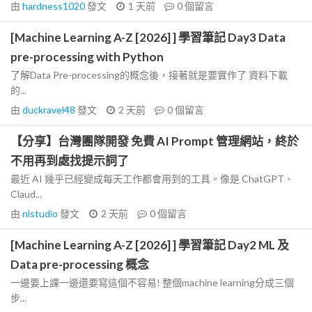
由
hardness1020
發文
1 天前
0
個留言
[Machine Learning A-Z [2026] ] 學習筆記 Day3 Data
pre-processing with Python
了解Data Pre-processing的概念後，接著就是要實作了 資料下載
的...
由
duckravel48
發文
2 天前
0
個留言
【分享】台灣團隊開發 免費 AI Prompt 管理網站，終於
不用再到處找提示詞了
最近 AI 幾乎已經變成每天工作都會用到的工具。像是 ChatGPT、
Claud...
由
nlstudio
發文
2 天前
0
個留言
[Machine Learning A-Z [2026] ] 學習筆記 Day2 ML 及
Data pre-processing 概念
一邊要上課一邊還要寫這個不容易! 整個machine learning分成三個
步...