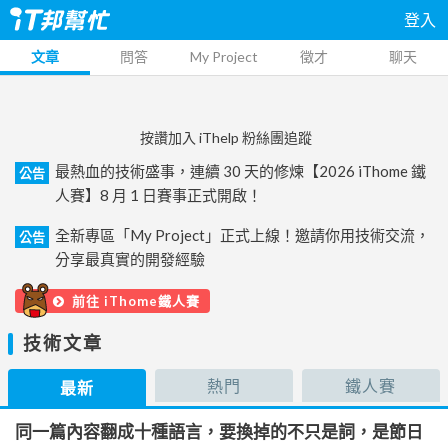
登入
文章
問答
My Project
徵才
聊天
按讚加入 iThelp 粉絲團追蹤
最熱血的技術盛事，連續 30 天的修煉【2026 iThome 鐵
公告
人賽】8 月 1 日賽事正式開啟！
全新專區「My Project」正式上線！邀請你用技術交流，
公告
分享最真實的開發經驗
前往 iThome鐵人賽
技術文章
熱門
鐵人賽
最新
同一篇內容翻成十種語言，要換掉的不只是詞，是節日