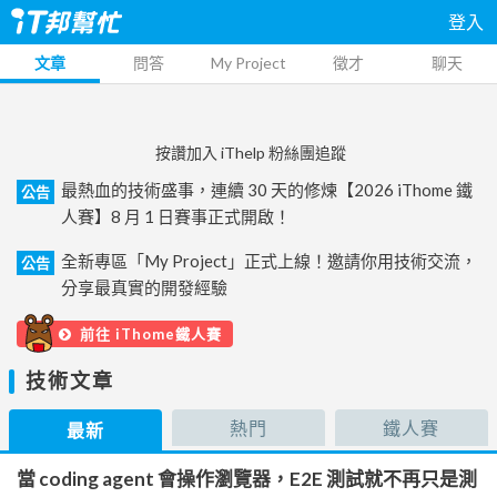
登入
文章
問答
My Project
徵才
聊天
按讚加入 iThelp 粉絲團追蹤
最熱血的技術盛事，連續 30 天的修煉【2026 iThome 鐵
公告
人賽】8 月 1 日賽事正式開啟！
全新專區「My Project」正式上線！邀請你用技術交流，
公告
分享最真實的開發經驗
前往 iThome鐵人賽
技術文章
熱門
鐵人賽
最新
當 coding agent 會操作瀏覽器，E2E 測試就不再只是測