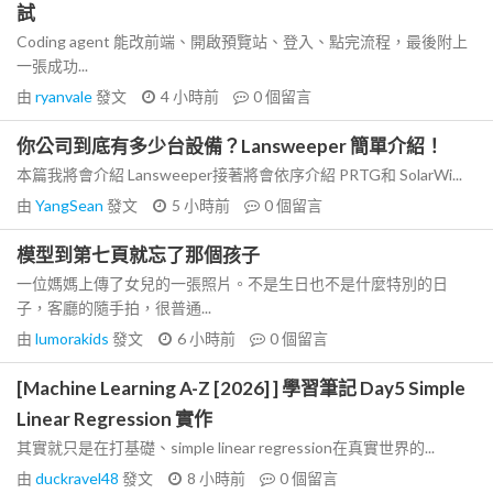
試
Coding agent 能改前端、開啟預覽站、登入、點完流程，最後附上
一張成功...
由
ryanvale
發文
4 小時前
0
個留言
你公司到底有多少台設備？Lansweeper 簡單介紹！
本篇我將會介紹 Lansweeper接著將會依序介紹 PRTG和 SolarWi...
由
YangSean
發文
5 小時前
0
個留言
模型到第七頁就忘了那個孩子
一位媽媽上傳了女兒的一張照片。不是生日也不是什麼特別的日
子，客廳的隨手拍，很普通...
由
lumorakids
發文
6 小時前
0
個留言
[Machine Learning A-Z [2026] ] 學習筆記 Day5 Simple
Linear Regression 實作
其實就只是在打基礎、simple linear regression在真實世界的...
由
duckravel48
發文
8 小時前
0
個留言