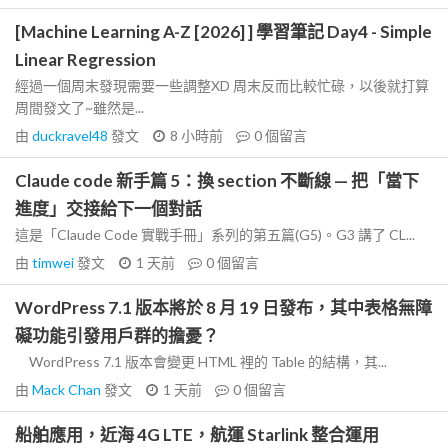
[Machine Learning A-Z [2026] ] 學習筆記 Day4 - Simple
Linear Regression
經過一個周末發現需要一些調整XD 周末反而比較忙碌，以後就打算
周間發文了~雖然是...
由
duckravel48
發文
8 小時前
0
個留言
Claude code 新手篇 5：換 section 不斷線 — 把「當下
進度」交接給下一個對話
這是「Claude Code 實戰手冊」系列的第五篇(G5)。G3 講了 CL...
由
timwei
發文
1 天前
0
個留言
WordPress 7.1 版本將於 8 月 19 日發布，其中表格無障
礙功能引發用戶群的擔憂？
WordPress 7.1 版本會變更 HTML 裡的 Table 的結構，其...
由
Mack Chan
發文
1 天前
0
個留言
船舶應用，近海 4G LTE，航運 Starlink 整合運用