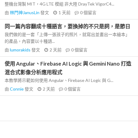
整機台灣製 MIT，4G LTE 模組 非大陸 DrayTek VigorC4...
由
林門神JanusLin
發文
1 天前
0
個留言
同一篇內容翻成十種語言，要換掉的不只是詞，是節日
我們做的是一套「上傳一張孩子的照片，就寫出並畫出一本繪本」
的產品，內容要以十種語...
由
lumorakids
發文
2 天前
0
個留言
使用 Angular、Firebase AI Logic 與 Gemini Nano 打造
混合式影像分析應用程式
本教學將示範如何使用 Angular、Firebase AI Logic 與 G...
由
Connie
發文
2 天前
0
個留言