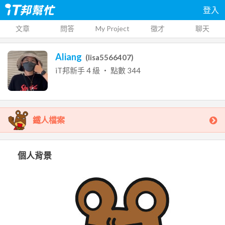
登入
文章
問答
My Project
徵才
聊天
Aliang
(
lisa5566407
)
iT邦新手
4
級 ‧ 點數
344
鐵人檔案
個人背景