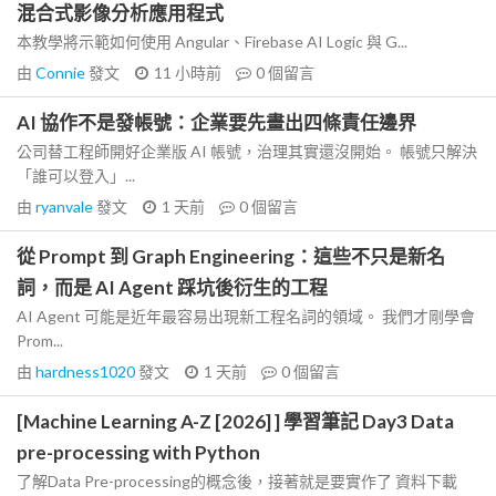
混合式影像分析應用程式
本教學將示範如何使用 Angular、Firebase AI Logic 與 G...
由
Connie
發文
11 小時前
0
個留言
AI 協作不是發帳號：企業要先畫出四條責任邊界
公司替工程師開好企業版 AI 帳號，治理其實還沒開始。 帳號只解決
「誰可以登入」...
由
ryanvale
發文
1 天前
0
個留言
從 Prompt 到 Graph Engineering：這些不只是新名
詞，而是 AI Agent 踩坑後衍生的工程
AI Agent 可能是近年最容易出現新工程名詞的領域。 我們才剛學會
Prom...
由
hardness1020
發文
1 天前
0
個留言
[Machine Learning A-Z [2026] ] 學習筆記 Day3 Data
pre-processing with Python
了解Data Pre-processing的概念後，接著就是要實作了 資料下載