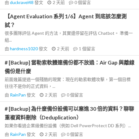
由
duckravel48
發文
2 天前
0
個留言
【Agent Evaluation 系列 1/6】Agent 到底該怎麼測
試？
很多團隊評估 Agent 的方法，其實還停留在評估 Chatbot。 準備一
組...
由
hardness1020
發文
2 天前
1
個留言
# [Backup] 當勒索軟體連備份都不放過：Air Gap 與離線
備份是什麼
前面幾篇提過一個殘酷的現實：現在的勒索軟體攻擊，第一個目標
往往不是你的正式資料，...
由
RainPan
發文
2 天前
0
個留言
# [Backup] 為什麼備份設備可以塞進 30 倍的資料？聊聊
重複資料刪除（Deduplication）
如果你看過企業級備份設備（例如 Dell PowerProtect DD 系列）...
由
RainPan
發文
2 天前
0
個留言