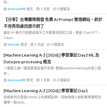
的...
由
duckravel48
發文
1 天前
0
個留言
【分享】台灣團隊開發 免費 AI Prompt 管理網站，終於
不用再到處找提示詞了
最近 AI 幾乎已經變成每天工作都會用到的工具。像是 ChatGPT、
Claud...
由
nlstudio
發文
2 天前
0
個留言
[Machine Learning A-Z [2026] ] 學習筆記 Day2 ML 及
Data pre-processing 概念
一邊要上課一邊還要寫這個不容易! 整個machine learning分成三個
步...
由
duckravel48
發文
2 天前
0
個留言
[Machine Learning A-Z [2026] ] 學習筆記 Day1
這個系列文章是Udemy上的課程延伸，因為我個人想趁著育嬰假空
檔學一點data...