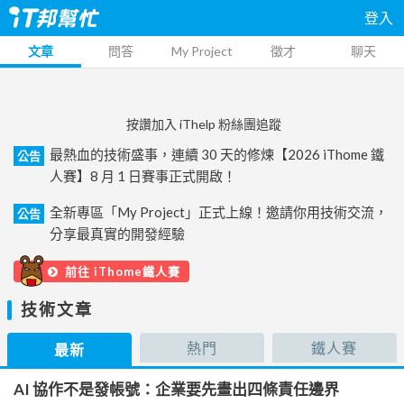
登入
文章
問答
My Project
徵才
聊天
按讚加入 iThelp 粉絲團追蹤
最熱血的技術盛事，連續 30 天的修煉【2026 iThome 鐵
公告
人賽】8 月 1 日賽事正式開啟！
全新專區「My Project」正式上線！邀請你用技術交流，
公告
分享最真實的開發經驗
前往 iThome鐵人賽
技術文章
熱門
鐵人賽
最新
AI 協作不是發帳號：企業要先畫出四條責任邊界