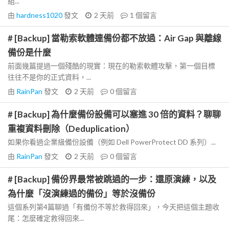
組...
由
hardness1020
發文
2 天前
1
個留言
# [Backup] 當勒索軟體連備份都不放過：Air Gap 與離線
備份是什麼
前面幾篇提過一個殘酷的現實：現在的勒索軟體攻擊，第一個目標
往往不是你的正式資料，...
由
RainPan
發文
2 天前
0
個留言
# [Backup] 為什麼備份設備可以塞進 30 倍的資料？聊聊
重複資料刪除（Deduplication）
如果你看過企業級備份設備（例如 Dell PowerProtect DD 系列）...
由
RainPan
發文
2 天前
0
個留言
# [Backup] 備份界最常被跳過的一步：還原演練，以及
為什麼「沒演練過的備份」等於沒備份
這個系列第4篇聊過「有備份不等於救得回來」，今天把這個主題收
尾：怎麼確定救得回來...