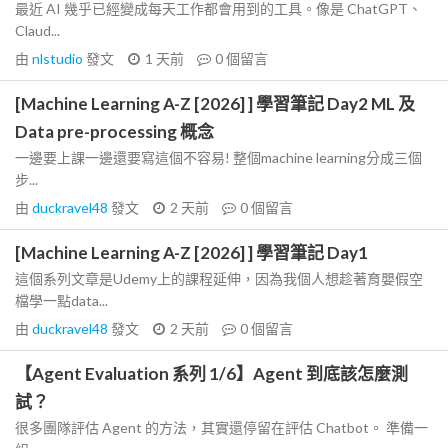
最近 AI 幾乎已經變成每天工作都會用到的工具。像是 ChatGPT、
Claud...
由
nlstudio
發文
1 天前
0
個留言
[Machine Learning A-Z [2026] ] 學習筆記 Day2 ML 及
Data pre-processing 概念
一邊要上課一邊還要寫這個不容易! 整個machine learning分成三個
步...
由
duckravel48
發文
2 天前
0
個留言
[Machine Learning A-Z [2026] ] 學習筆記 Day1
這個系列文章是Udemy上的課程延伸，因為我個人想趁著育嬰假空
檔學一點data...
由
duckravel48
發文
2 天前
0
個留言
【Agent Evaluation 系列 1/6】Agent 到底該怎麼測
試？
很多團隊評估 Agent 的方法，其實還停留在評估 Chatbot。 準備一