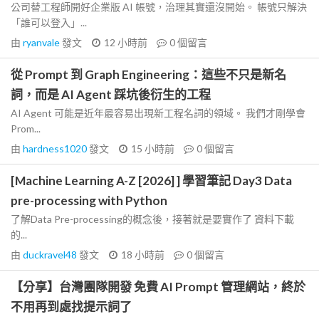
公司替工程師開好企業版 AI 帳號，治理其實還沒開始。 帳號只解決
「誰可以登入」...
由
ryanvale
發文
12 小時前
0
個留言
從 Prompt 到 Graph Engineering：這些不只是新名
詞，而是 AI Agent 踩坑後衍生的工程
AI Agent 可能是近年最容易出現新工程名詞的領域。 我們才剛學會
Prom...
由
hardness1020
發文
15 小時前
0
個留言
[Machine Learning A-Z [2026] ] 學習筆記 Day3 Data
pre-processing with Python
了解Data Pre-processing的概念後，接著就是要實作了 資料下載
的...
由
duckravel48
發文
18 小時前
0
個留言
【分享】台灣團隊開發 免費 AI Prompt 管理網站，終於
不用再到處找提示詞了