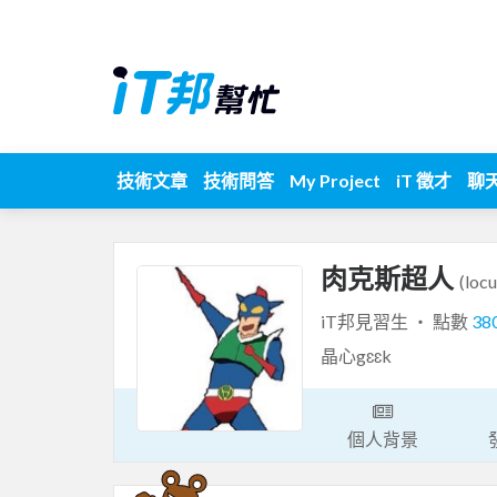
技術文章
技術問答
My Project
iT 徵才
聊
肉克斯超人
(loc
iT邦見習生 ‧ 點數
38
晶心gɛɛk
個人背景