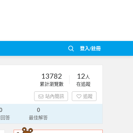
登入/註冊
13782
12
人
累計瀏覽數
在追蹤
站內簡訊
追蹤
0
0
請回答
最佳解答