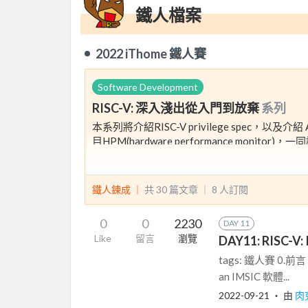
鐵人檔案
2022 iThome 鐵人賽
Software Development
RISC-V: 深入淺出從入門到放棄
系列
本系列將介紹RISC-V privilege spec，以及介紹 A
目HPM(hardware performance monit
是否曾想著躺著賺國外高薪工作，又或者一夜
看完本篇系列，你將對RISC-V有粗淺的認識
放棄不勞而獲的高薪工作吧！放棄一夜致富的
鐵人鍊成 ｜
共 30 篇文章 ｜
8
人訂閱
放棄從來不代表結束，而是新的開始，結束與
起袖子才能擁有新開始。
0
0
2230
DAY 11
Like
留言
瀏覽
DAY11: RISC-V:
tags: 鐵人賽 0.前言 
an IMSIC 軟體...
2022-09-21
‧ 由
肉