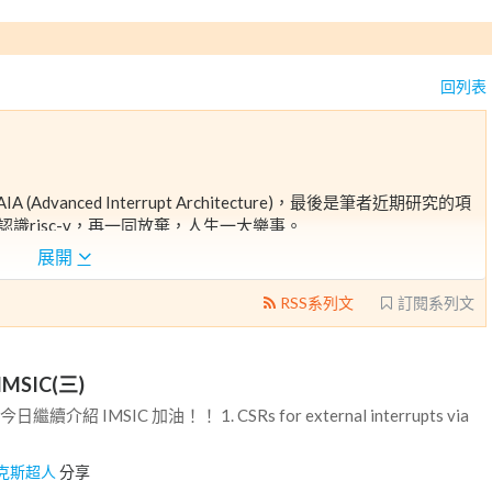
回列表
IA (Advanced Interrupt Architecture)，最後是筆者近期研究的項
or)，一同認識risc-v，再一同放棄，人生一大樂事。
致富的發財夢呢？
展開
，至於為何會想放棄呢？
可能性吧！
RSS系列文
訂閱系列文
開始本是一個輪迴從來沒有先後順序，唯有放棄心中雜念，重新捲
 IMSIC(三)
今日繼續介紹 IMSIC 加油！！ 1. CSRs for external interrupts via
克斯超人
分享