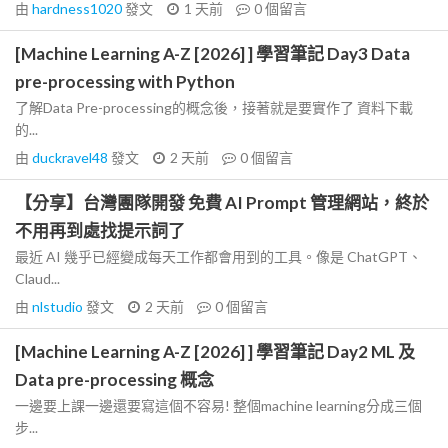
由
hardness1020
發文
1 天前
0
個留言
[Machine Learning A-Z [2026] ] 學習筆記 Day3 Data
pre-processing with Python
了解Data Pre-processing的概念後，接著就是要實作了 資料下載
的...
由
duckravel48
發文
2 天前
0
個留言
【分享】台灣團隊開發 免費 AI Prompt 管理網站，終於
不用再到處找提示詞了
最近 AI 幾乎已經變成每天工作都會用到的工具。像是 ChatGPT、
Claud...
由
nlstudio
發文
2 天前
0
個留言
[Machine Learning A-Z [2026] ] 學習筆記 Day2 ML 及
Data pre-processing 概念
一邊要上課一邊還要寫這個不容易! 整個machine learning分成三個
步...