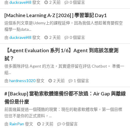
由
duckravel48
發文
2 天前
0
個留言
[Machine Learning A-Z [2026] ] 學習筆記 Day1
這個系列文章是Udemy上的課程延伸，因為我個人想趁著育嬰假空
檔學一點data...
由
duckravel48
發文
2 天前
0
個留言
【Agent Evaluation 系列 1/6】Agent 到底該怎麼測
試？
很多團隊評估 Agent 的方法，其實還停留在評估 Chatbot。 準備一
組...
由
hardness1020
發文
2 天前
1
個留言
# [Backup] 當勒索軟體連備份都不放過：Air Gap 與離線
備份是什麼
前面幾篇提過一個殘酷的現實：現在的勒索軟體攻擊，第一個目標
往往不是你的正式資料，...
由
RainPan
發文
2 天前
0
個留言