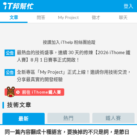
登入
文章
問答
My Project
徵才
聊天
按讚加入 iThelp 粉絲團追蹤
最熱血的技術盛事，連續 30 天的修煉【2026 iThome 鐵
公告
人賽】8 月 1 日賽事正式開啟！
全新專區「My Project」正式上線！邀請你用技術交流，
公告
分享最真實的開發經驗
前往 iThome鐵人賽
技術文章
熱門
鐵人賽
最新
同一篇內容翻成十種語言，要換掉的不只是詞，是節日