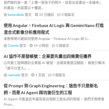
我們做的是一套「上傳一張孩子的照片，就寫出並畫出一本繪本」
的產品，內容要以十種語...
由
lumorakids
發文
22 分鐘前
0
個留言
使用 Angular、Firebase AI Logic 與 Gemini Nano 打造
混合式影像分析應用程式
本教學將示範如何使用 Angular、Firebase AI Logic 與 G...
由
Connie
發文
14 小時前
0
個留言
AI 協作不是發帳號：企業要先畫出四條責任邊界
公司替工程師開好企業版 AI 帳號，治理其實還沒開始。 帳號只解決
「誰可以登入」...
由
ryanvale
發文
1 天前
0
個留言
從 Prompt 到 Graph Engineering：這些不只是新名
詞，而是 AI Agent 踩坑後衍生的工程
AI Agent 可能是近年最容易出現新工程名詞的領域。 我們才剛學會
Prom...