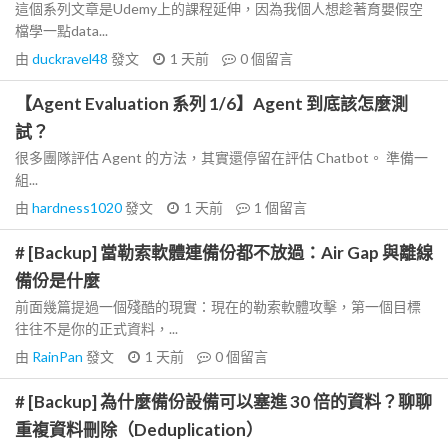
這個系列文章是Udemy上的課程延伸，因為我個人想趁著育嬰假空
檔學一點data...
由
duckravel48
發文
1 天前
0
個留言
【Agent Evaluation 系列 1/6】Agent 到底該怎麼測
試？
很多團隊評估 Agent 的方法，其實還停留在評估 Chatbot。 準備一
組...
由
hardness1020
發文
1 天前
1
個留言
# [Backup] 當勒索軟體連備份都不放過：Air Gap 與離線
備份是什麼
前面幾篇提過一個殘酷的現實：現在的勒索軟體攻擊，第一個目標
往往不是你的正式資料，...
由
RainPan
發文
1 天前
0
個留言
# [Backup] 為什麼備份設備可以塞進 30 倍的資料？聊聊
重複資料刪除（Deduplication）