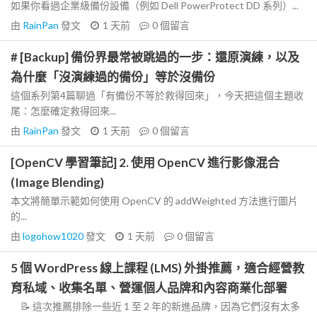
如果你看過企業級備份設備（例如 Dell PowerProtect DD 系列）...
由
RainPan
發文
1 天前
0
個留言
# [Backup] 備份界最常被跳過的一步：還原演練，以及
為什麼「沒演練過的備份」等於沒備份
這個系列第4篇聊過「有備份不等於救得回來」，今天把這個主題收
尾：怎麼確定救得回來...
由
RainPan
發文
1 天前
0
個留言
[OpenCV 學習筆記] 2. 使用 OpenCV 進行影像混合
(Image Blending)
本文將簡單示範如何使用 OpenCV 的 addWeighted 方法進行圖片
的...
由
logohow1020
發文
1 天前
0
個留言
5 個 WordPress 線上課程 (LMS) 外掛推薦，適合經營教
育私域、收集名單、營運個人品牌和內容商業化部署
📝 這次推薦排除一些近 1 至 2 年的新進品牌，因為它們沒有太多