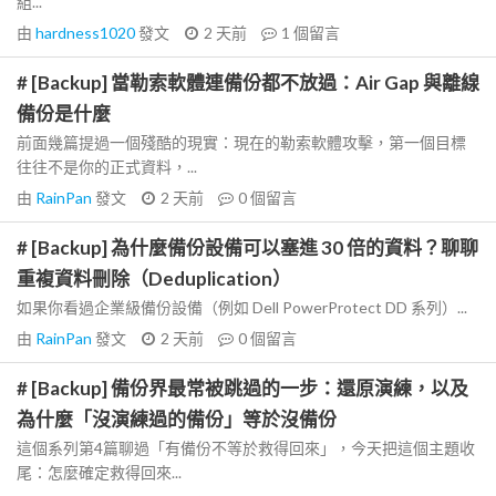
組...
由
hardness1020
發文
2 天前
1
個留言
# [Backup] 當勒索軟體連備份都不放過：Air Gap 與離線
備份是什麼
前面幾篇提過一個殘酷的現實：現在的勒索軟體攻擊，第一個目標
往往不是你的正式資料，...
由
RainPan
發文
2 天前
0
個留言
# [Backup] 為什麼備份設備可以塞進 30 倍的資料？聊聊
重複資料刪除（Deduplication）
如果你看過企業級備份設備（例如 Dell PowerProtect DD 系列）...
由
RainPan
發文
2 天前
0
個留言
# [Backup] 備份界最常被跳過的一步：還原演練，以及
為什麼「沒演練過的備份」等於沒備份
這個系列第4篇聊過「有備份不等於救得回來」，今天把這個主題收
尾：怎麼確定救得回來...