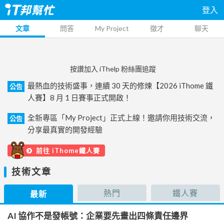
登入
文章
問答
My Project
徵才
聊天
按讚加入 iThelp 粉絲團追蹤
最熱血的技術盛事，連續 30 天的修煉【2026 iThome 鐵
公告
人賽】8 月 1 日賽事正式開啟！
全新專區「My Project」正式上線！邀請你用技術交流，
公告
分享最真實的開發經驗
前往 iThome鐵人賽
技術文章
熱門
鐵人賽
最新
AI 協作不是發帳號：企業要先畫出四條責任邊界