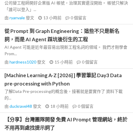
公司替工程師開好企業版 AI 帳號，治理其實還沒開始。 帳號只解決
「誰可以登入」...
由
ryanvale
發文
13 小時前
0
個留言
從 Prompt 到 Graph Engineering：這些不只是新名
詞，而是 AI Agent 踩坑後衍生的工程
AI Agent 可能是近年最容易出現新工程名詞的領域。 我們才剛學會
Prom...
由
hardness1020
發文
15 小時前
0
個留言
[Machine Learning A-Z [2026] ] 學習筆記 Day3 Data
pre-processing with Python
了解Data Pre-processing的概念後，接著就是要實作了 資料下載
的...
由
duckravel48
發文
18 小時前
0
個留言
【分享】台灣團隊開發 免費 AI Prompt 管理網站，終於
不用再到處找提示詞了