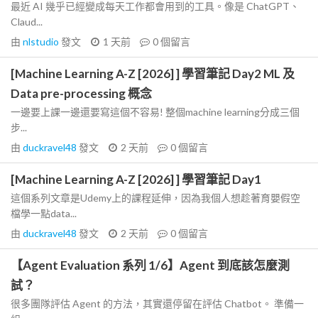
最近 AI 幾乎已經變成每天工作都會用到的工具。像是 ChatGPT、
Claud...
由
nlstudio
發文
1 天前
0
個留言
[Machine Learning A-Z [2026] ] 學習筆記 Day2 ML 及
Data pre-processing 概念
一邊要上課一邊還要寫這個不容易! 整個machine learning分成三個
步...
由
duckravel48
發文
2 天前
0
個留言
[Machine Learning A-Z [2026] ] 學習筆記 Day1
這個系列文章是Udemy上的課程延伸，因為我個人想趁著育嬰假空
檔學一點data...
由
duckravel48
發文
2 天前
0
個留言
【Agent Evaluation 系列 1/6】Agent 到底該怎麼測
試？
很多團隊評估 Agent 的方法，其實還停留在評估 Chatbot。 準備一