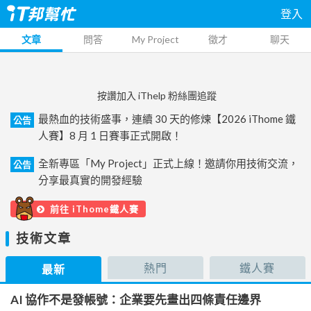
登入
文章
問答
My Project
徵才
聊天
按讚加入 iThelp 粉絲團追蹤
最熱血的技術盛事，連續 30 天的修煉【2026 iThome 鐵
公告
人賽】8 月 1 日賽事正式開啟！
全新專區「My Project」正式上線！邀請你用技術交流，
公告
分享最真實的開發經驗
前往 iThome鐵人賽
技術文章
熱門
鐵人賽
最新
AI 協作不是發帳號：企業要先畫出四條責任邊界