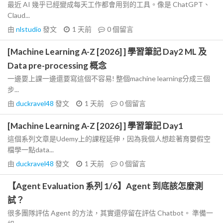
最近 AI 幾乎已經變成每天工作都會用到的工具。像是 ChatGPT、
Claud...
由
nlstudio
發文
1 天前
0
個留言
[Machine Learning A-Z [2026] ] 學習筆記 Day2 ML 及
Data pre-processing 概念
一邊要上課一邊還要寫這個不容易! 整個machine learning分成三個
步...
由
duckravel48
發文
1 天前
0
個留言
[Machine Learning A-Z [2026] ] 學習筆記 Day1
這個系列文章是Udemy上的課程延伸，因為我個人想趁著育嬰假空
檔學一點data...
由
duckravel48
發文
1 天前
0
個留言
【Agent Evaluation 系列 1/6】Agent 到底該怎麼測
試？
很多團隊評估 Agent 的方法，其實還停留在評估 Chatbot。 準備一