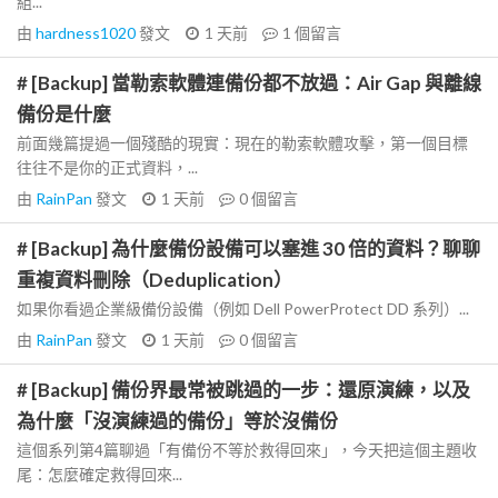
組...
由
hardness1020
發文
1 天前
1
個留言
# [Backup] 當勒索軟體連備份都不放過：Air Gap 與離線
備份是什麼
前面幾篇提過一個殘酷的現實：現在的勒索軟體攻擊，第一個目標
往往不是你的正式資料，...
由
RainPan
發文
1 天前
0
個留言
# [Backup] 為什麼備份設備可以塞進 30 倍的資料？聊聊
重複資料刪除（Deduplication）
如果你看過企業級備份設備（例如 Dell PowerProtect DD 系列）...
由
RainPan
發文
1 天前
0
個留言
# [Backup] 備份界最常被跳過的一步：還原演練，以及
為什麼「沒演練過的備份」等於沒備份
這個系列第4篇聊過「有備份不等於救得回來」，今天把這個主題收
尾：怎麼確定救得回來...