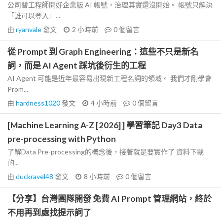
公司替工程師開好企業版 AI 帳號，治理其實還沒開始。 帳號只解決
「誰可以登入」...
由
ryanvale
發文
2 小時前
0
個留言
從 Prompt 到 Graph Engineering：這些不只是新名
詞，而是 AI Agent 踩坑後衍生的工程
AI Agent 可能是近年最容易出現新工程名詞的領域。 我們才剛學會
Prom...
由
hardness1020
發文
4 小時前
0
個留言
[Machine Learning A-Z [2026] ] 學習筆記 Day3 Data
pre-processing with Python
了解Data Pre-processing的概念後，接著就是要實作了 資料下載
的...
由
duckravel48
發文
8 小時前
0
個留言
【分享】台灣團隊開發 免費 AI Prompt 管理網站，終於
不用再到處找提示詞了