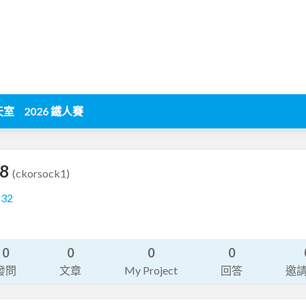
天室
2026 鐵人賽
28
(ckorsock1)
132
0
0
0
0
發問
文章
My Project
回答
邀