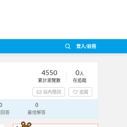
登入/註冊
4550
0
人
累計瀏覽數
在追蹤
站內簡訊
追蹤
0
0
請回答
最佳解答