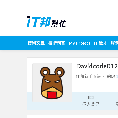
技術文章
技術問答
My Project
iT 徵才
聊
Davidcode01
iT邦新手 5 級 ‧ 點數
個人背景