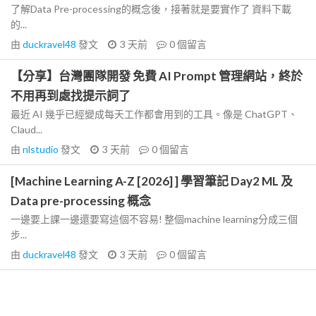
了解Data Pre-processing的概念後，接著就是要實作了 資料下載
的...
由
duckravel48
發文
3 天前
0
個留言
【分享】台灣團隊開發 免費 AI Prompt 管理網站，終於
不用再到處找提示詞了
最近 AI 幾乎已經變成每天工作都會用到的工具。像是 ChatGPT、
Claud...
由
nlstudio
發文
3 天前
0
個留言
[Machine Learning A-Z [2026] ] 學習筆記 Day2 ML 及
Data pre-processing 概念
一邊要上課一邊還要寫這個不容易! 整個machine learning分成三個
步...
由
duckravel48
發文
3 天前
0
個留言