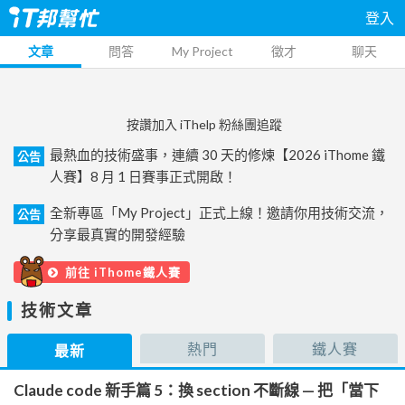
登入
文章
問答
My Project
徵才
聊天
按讚加入 iThelp 粉絲團追蹤
最熱血的技術盛事，連續 30 天的修煉【2026 iThome 鐵
公告
人賽】8 月 1 日賽事正式開啟！
全新專區「My Project」正式上線！邀請你用技術交流，
公告
分享最真實的開發經驗
前往 iThome鐵人賽
技術文章
熱門
鐵人賽
最新
Claude code 新手篇 5：換 section 不斷線 — 把「當下