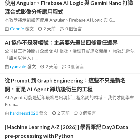
使用 Angular、Firebase AI Logic 與 Gemini Nano 打造
混合式影像分析應用程式
本教學將示範如何使用 Angular、Firebase AI Logic 與 G...
由
Connie
發文
2 天前
0
個留言
AI 協作不是發帳號：企業要先畫出四條責任邊界
公司替工程師開好企業版 AI 帳號，治理其實還沒開始。 帳號只解決
「誰可以登入」...
由
ryanvale
發文
2 天前
0
個留言
從 Prompt 到 Graph Engineering：這些不只是新名
詞，而是 AI Agent 踩坑後衍生的工程
AI Agent 可能是近年最容易出現新工程名詞的領域。 我們才剛學會
Prom...
由
hardness1020
發文
2 天前
0
個留言
[Machine Learning A-Z [2026] ] 學習筆記 Day3 Data
pre-processing with Python