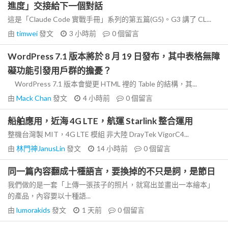
進度」交接給下一個對話
這是「Claude Code 實戰手冊」系列的第五篇(G5)。G3 講了 CL...
由
timwei
發文
3 小時前
0
個留言
WordPress 7.1 版本將於 8 月 19 日發布，其中表格無障
礙功能引發用戶群的擔憂？
WordPress 7.1 版本會變更 HTML 裡的 Table 的結構，其...
由
Mack Chan
發文
4 小時前
0
個留言
船舶應用，近海 4G LTE，航運 Starlink 整合運用
整機台灣製 MIT，4G LTE 模組 非大陸 DrayTek VigorC4...
由
林門神JanusLin
發文
14 小時前
0
個留言
同一篇內容翻成十種語言，要換掉的不只是詞，是節日
我們做的是一套「上傳一張孩子的照片，就寫出並畫出一本繪本」
的產品，內容要以十種語...
由
lumorakids
發文
1 天前
0
個留言