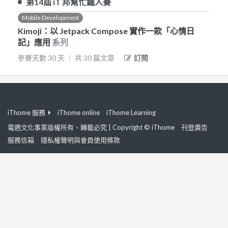
第14屆
iT 邦幫忙鐵人賽
Mobile Development
Kimoji：以 Jetpack Compose 實作一款「心情日
記」應用
系列
參賽天數
30
天
｜
共
30
篇文章
訂閱
iThome 服務
iThome online
iThome Learning
電週文化事業版權所有、轉載必究 | Copyright © iThome
刊登廣告
服務信箱
隱私權聲明與會員使用條款