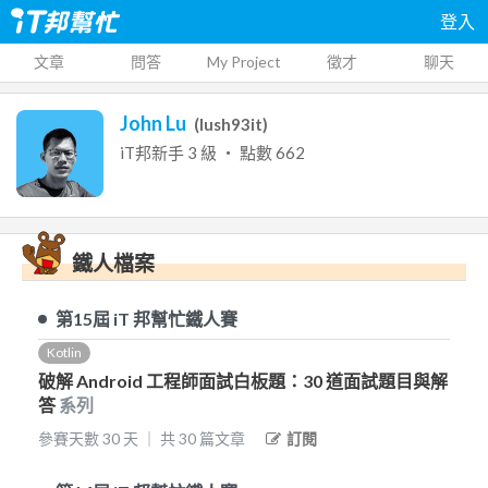
登入
文章
問答
My Project
徵才
聊天
John Lu
(
lush93it
)
iT邦新手
3
級 ‧ 點數
662
鐵人檔案
第15屆
iT 邦幫忙鐵人賽
Kotlin
破解 Android 工程師面試白板題：30 道面試題目與解
答
系列
參賽天數
30
天
｜
共
30
篇文章
訂閱