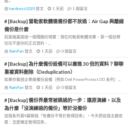
組...
由
hardness1020
發文
1 天前
1
個留言
# [Backup] 當勒索軟體連備份都不放過：Air Gap 與離線
備份是什麼
前面幾篇提過一個殘酷的現實：現在的勒索軟體攻擊，第一個目標
往往不是你的正式資料，...
由
RainPan
發文
1 天前
0
個留言
# [Backup] 為什麼備份設備可以塞進 30 倍的資料？聊聊
重複資料刪除（Deduplication）
如果你看過企業級備份設備（例如 Dell PowerProtect DD 系列）...
由
RainPan
發文
1 天前
0
個留言
# [Backup] 備份界最常被跳過的一步：還原演練，以及
為什麼「沒演練過的備份」等於沒備份
這個系列第4篇聊過「有備份不等於救得回來」，今天把這個主題收
尾：怎麼確定救得回來...