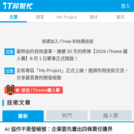
登入
文章
問答
My Project
徵才
聊天
按讚加入 iThelp 粉絲團追蹤
最熱血的技術盛事，連續 30 天的修煉【2026 iThome 鐵
公告
人賽】8 月 1 日賽事正式開啟！
全新專區「My Project」正式上線！邀請你用技術交流，
公告
分享最真實的開發經驗
前往 iThome鐵人賽
技術文章
熱門
鐵人賽
最新
AI 協作不是發帳號：企業要先畫出四條責任邊界