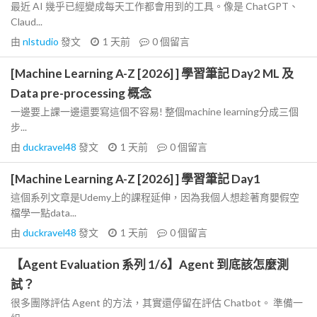
最近 AI 幾乎已經變成每天工作都會用到的工具。像是 ChatGPT、
Claud...
由
nlstudio
發文
1 天前
0
個留言
[Machine Learning A-Z [2026] ] 學習筆記 Day2 ML 及
Data pre-processing 概念
一邊要上課一邊還要寫這個不容易! 整個machine learning分成三個
步...
由
duckravel48
發文
1 天前
0
個留言
[Machine Learning A-Z [2026] ] 學習筆記 Day1
這個系列文章是Udemy上的課程延伸，因為我個人想趁著育嬰假空
檔學一點data...
由
duckravel48
發文
1 天前
0
個留言
【Agent Evaluation 系列 1/6】Agent 到底該怎麼測
試？
很多團隊評估 Agent 的方法，其實還停留在評估 Chatbot。 準備一