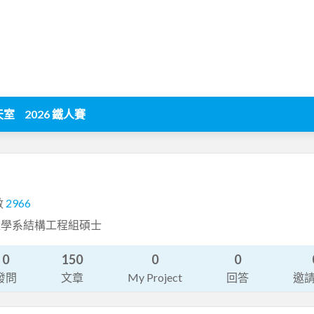
天室
2026 鐵人賽
數
2966
程學系結構工程組碩士
0
150
0
0
發問
文章
My Project
回答
邀