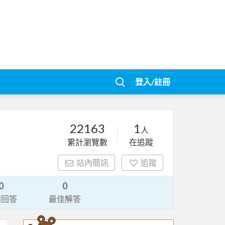
登入/註冊
22163
1
人
累計瀏覽數
在追蹤
站內簡訊
追蹤
0
0
請回答
最佳解答