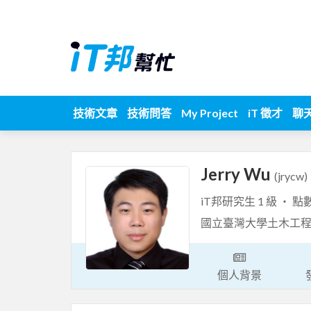
技術文章
技術問答
My Project
iT 徵才
聊
Jerry Wu
(jrycw)
iT邦研究生 1 級 ‧ 點
國立臺灣大學土木工
個人背景