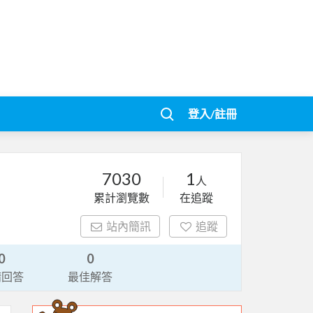
登入/註冊
7030
1
人
累計瀏覽數
在追蹤
站內簡訊
追蹤
0
0
請回答
最佳解答