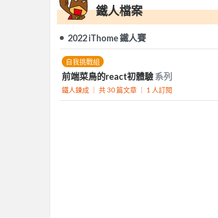
鐵人檔案
2022 iThome 鐵人賽
自我挑戰組
前端菜鳥的react初體驗
系列
鐵人鍊成 ｜
共 30 篇文章 ｜
1
人訂閱