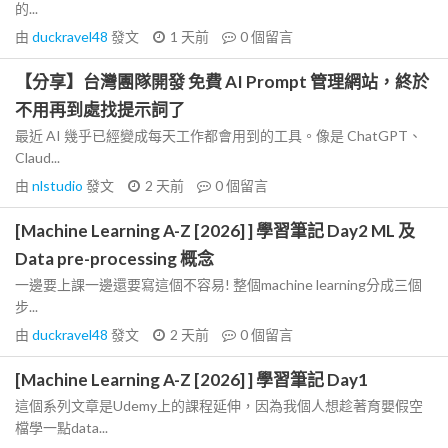
的...
由
duckravel48
發文
1 天前
0
個留言
【分享】台灣團隊開發 免費 AI Prompt 管理網站，終於
不用再到處找提示詞了
最近 AI 幾乎已經變成每天工作都會用到的工具。像是 ChatGPT、
Claud...
由
nlstudio
發文
2 天前
0
個留言
[Machine Learning A-Z [2026] ] 學習筆記 Day2 ML 及
Data pre-processing 概念
一邊要上課一邊還要寫這個不容易! 整個machine learning分成三個
步...
由
duckravel48
發文
2 天前
0
個留言
[Machine Learning A-Z [2026] ] 學習筆記 Day1
這個系列文章是Udemy上的課程延伸，因為我個人想趁著育嬰假空
檔學一點data...