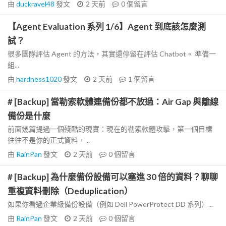
由
duckravel48
發文
2 天前
0
個留言
【Agent Evaluation 系列 1/6】Agent 到底該怎麼測
試？
很多團隊評估 Agent 的方法，其實還停留在評估 Chatbot。 準備一
組...
由
hardness1020
發文
2 天前
1
個留言
# [Backup] 當勒索軟體連備份都不放過：Air Gap 與離線
備份是什麼
前面幾篇提過一個殘酷的現實：現在的勒索軟體攻擊，第一個目標
往往不是你的正式資料，...
由
RainPan
發文
2 天前
0
個留言
# [Backup] 為什麼備份設備可以塞進 30 倍的資料？聊聊
重複資料刪除（Deduplication）
如果你看過企業級備份設備（例如 Dell PowerProtect DD 系列）...
由
RainPan
發文
2 天前
0
個留言