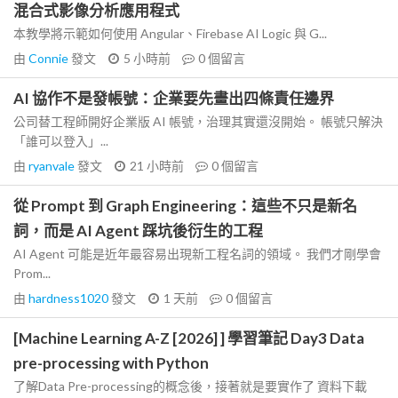
混合式影像分析應用程式
本教學將示範如何使用 Angular、Firebase AI Logic 與 G...
由
Connie
發文
5 小時前
0
個留言
AI 協作不是發帳號：企業要先畫出四條責任邊界
公司替工程師開好企業版 AI 帳號，治理其實還沒開始。 帳號只解決
「誰可以登入」...
由
ryanvale
發文
21 小時前
0
個留言
從 Prompt 到 Graph Engineering：這些不只是新名
詞，而是 AI Agent 踩坑後衍生的工程
AI Agent 可能是近年最容易出現新工程名詞的領域。 我們才剛學會
Prom...
由
hardness1020
發文
1 天前
0
個留言
[Machine Learning A-Z [2026] ] 學習筆記 Day3 Data
pre-processing with Python
了解Data Pre-processing的概念後，接著就是要實作了 資料下載