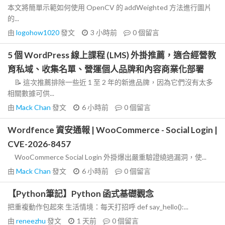
本文將簡單示範如何使用 OpenCV 的 addWeighted 方法進行圖片
的...
由
logohow1020
發文
3 小時前
0
個留言
5 個 WordPress 線上課程 (LMS) 外掛推薦，適合經營教
育私域、收集名單、營運個人品牌和內容商業化部署
📝 這次推薦排除一些近 1 至 2 年的新進品牌，因為它們沒有太多
相關數據可供...
由
Mack Chan
發文
6 小時前
0
個留言
Wordfence 資安通報 | WooCommerce - Social Login |
CVE-2026-8457
WooCommerce Social Login 外掛爆出嚴重驗證繞過漏洞，使...
由
Mack Chan
發文
6 小時前
0
個留言
【Python筆記】Python 函式基礎觀念
把重複動作包起來 生活情境：每天打招呼 def say_hello():...
由
reneezhu
發文
1 天前
0
個留言