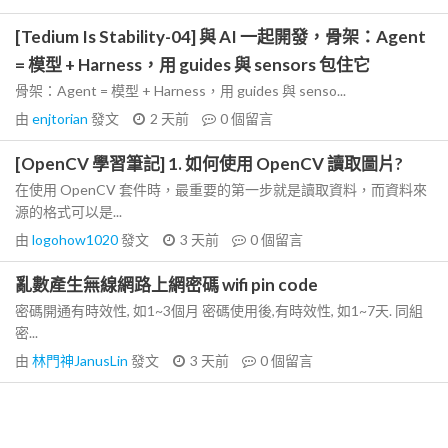
[Tedium Is Stability-04] 與 AI 一起開發，骨架：Agent
= 模型 + Harness，用 guides 與 sensors 包住它
骨架：Agent = 模型 + Harness，用 guides 與 senso...
由
enjtorian
發文
2 天前
0
個留言
[OpenCV 學習筆記] 1. 如何使用 OpenCV 讀取圖片?
在使用 OpenCV 套件時，最重要的第一步就是讀取資料，而資料來
源的格式可以是...
由
logohow1020
發文
3 天前
0
個留言
亂數產生無線網路上網密碼 wifi pin code
密碼開通有時效性, 如1~3個月 密碼使用後,有時效性, 如1~7天. 同組
密...
由
林門神JanusLin
發文
3 天前
0
個留言