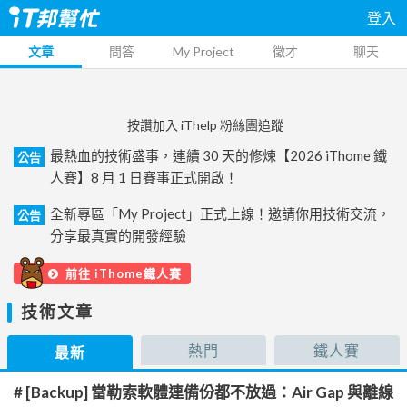
登入
文章
問答
My Project
徵才
聊天
按讚加入 iThelp 粉絲團追蹤
最熱血的技術盛事，連續 30 天的修煉【2026 iThome 鐵
公告
人賽】8 月 1 日賽事正式開啟！
全新專區「My Project」正式上線！邀請你用技術交流，
公告
分享最真實的開發經驗
前往 iThome鐵人賽
技術文章
熱門
鐵人賽
最新
# [Backup] 當勒索軟體連備份都不放過：Air Gap 與離線