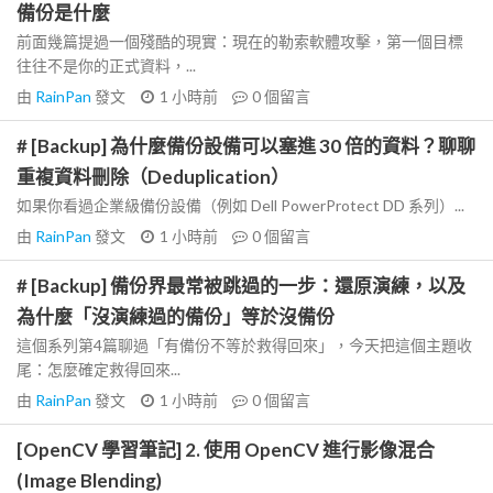
備份是什麼
前面幾篇提過一個殘酷的現實：現在的勒索軟體攻擊，第一個目標
往往不是你的正式資料，...
由
RainPan
發文
1 小時前
0
個留言
# [Backup] 為什麼備份設備可以塞進 30 倍的資料？聊聊
重複資料刪除（Deduplication）
如果你看過企業級備份設備（例如 Dell PowerProtect DD 系列）...
由
RainPan
發文
1 小時前
0
個留言
# [Backup] 備份界最常被跳過的一步：還原演練，以及
為什麼「沒演練過的備份」等於沒備份
這個系列第4篇聊過「有備份不等於救得回來」，今天把這個主題收
尾：怎麼確定救得回來...
由
RainPan
發文
1 小時前
0
個留言
[OpenCV 學習筆記] 2. 使用 OpenCV 進行影像混合
(Image Blending)