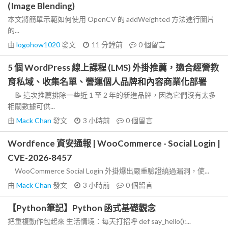
(Image Blending)
本文將簡單示範如何使用 OpenCV 的 addWeighted 方法進行圖片
的...
由
logohow1020
發文
11 分鐘前
0
個留言
5 個 WordPress 線上課程 (LMS) 外掛推薦，適合經營教
育私域、收集名單、營運個人品牌和內容商業化部署
📝 這次推薦排除一些近 1 至 2 年的新進品牌，因為它們沒有太多
相關數據可供...
由
Mack Chan
發文
3 小時前
0
個留言
Wordfence 資安通報 | WooCommerce - Social Login |
CVE-2026-8457
WooCommerce Social Login 外掛爆出嚴重驗證繞過漏洞，使...
由
Mack Chan
發文
3 小時前
0
個留言
【Python筆記】Python 函式基礎觀念
把重複動作包起來 生活情境：每天打招呼 def say_hello():...