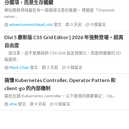
分選項，而是生存關鍵
網站開發領域最近有一個值得注意的進展。 標題是「Oratomic
raises...
由
adventurernotdead_rick
發文
3 天前
0
個留言
Divi 5 最新版 CSS Grid Editor | 2026 年強勢登場，超高
自由度
請注意，這不是單純把 CSS Grid 設定視覺化，而是把複雜的 2D
版面控...
由
Mack Chan
發文
3 天前
0
個留言
搞懂 Kubernetes Controller, Operator Pattern 和
client-go 的內部機制
最近在讀 Kubernetes controller，以下是我的摘要筆記： Op...
由
yltw
發文
4 天前
0
個留言