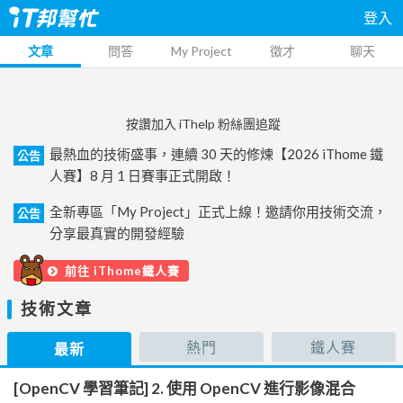
登入
文章
問答
My Project
徵才
聊天
按讚加入 iThelp 粉絲團追蹤
最熱血的技術盛事，連續 30 天的修煉【2026 iThome 鐵
公告
人賽】8 月 1 日賽事正式開啟！
全新專區「My Project」正式上線！邀請你用技術交流，
公告
分享最真實的開發經驗
前往 iThome鐵人賽
技術文章
熱門
鐵人賽
最新
[OpenCV 學習筆記] 2. 使用 OpenCV 進行影像混合