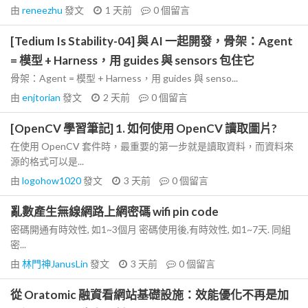
由
reneezhu
發文
1 天前
0
個留言
[Tedium Is Stability-04] 與 AI 一起開發，骨架：Agent
= 模型 + Harness，用 guides 與 sensors 包住它
骨架：Agent = 模型 + Harness，用 guides 與 senso...
由
enjtorian
發文
2 天前
0
個留言
[OpenCV 學習筆記] 1. 如何使用 OpenCV 讀取圖片?
在使用 OpenCV 套件時，最重要的第一步就是讀取資料，而資料來
源的格式可以是...
由
logohow1020
發文
3 天前
0
個留言
亂數產生無線網路上網密碼 wifi pin code
密碼開通有時效性, 如1~3個月 密碼使用後,有時效性, 如1~7天. 同組
密...
由
林門神JanusLin
發文
3 天前
0
個留言
從 Oratomic 融資看網站基礎設施：效能優化不再是加