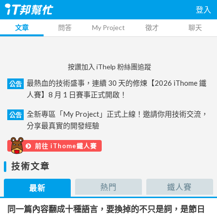
登入
文章
問答
My Project
徵才
聊天
按讚加入 iThelp 粉絲團追蹤
最熱血的技術盛事，連續 30 天的修煉【2026 iThome 鐵
公告
人賽】8 月 1 日賽事正式開啟！
全新專區「My Project」正式上線！邀請你用技術交流，
公告
分享最真實的開發經驗
前往 iThome鐵人賽
技術文章
熱門
鐵人賽
最新
同一篇內容翻成十種語言，要換掉的不只是詞，是節日