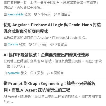
我們做的是一套「上傳一張孩子的照片，就寫出並畫出一本繪本」
的產品，內容要以十種語...
由
lumorakids
發文
5 小時前
0
個留言
使用 Angular、Firebase AI Logic 與 Gemini Nano 打造
混合式影像分析應用程式
本教學將示範如何使用 Angular、Firebase AI Logic 與 G...
由
Connie
發文
19 小時前
0
個留言
AI 協作不是發帳號：企業要先畫出四條責任邊界
公司替工程師開好企業版 AI 帳號，治理其實還沒開始。 帳號只解決
「誰可以登入」...
由
ryanvale
發文
1 天前
0
個留言
從 Prompt 到 Graph Engineering：這些不只是新名
詞，而是 AI Agent 踩坑後衍生的工程
AI Agent 可能是近年最容易出現新工程名詞的領域。 我們才剛學會
Prom...