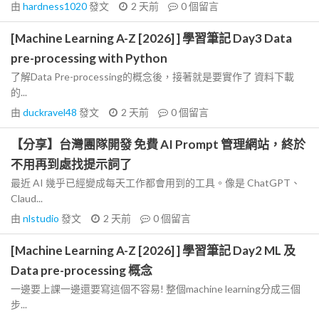
由
hardness1020
發文
2 天前
0
個留言
[Machine Learning A-Z [2026] ] 學習筆記 Day3 Data
pre-processing with Python
了解Data Pre-processing的概念後，接著就是要實作了 資料下載
的...
由
duckravel48
發文
2 天前
0
個留言
【分享】台灣團隊開發 免費 AI Prompt 管理網站，終於
不用再到處找提示詞了
最近 AI 幾乎已經變成每天工作都會用到的工具。像是 ChatGPT、
Claud...
由
nlstudio
發文
2 天前
0
個留言
[Machine Learning A-Z [2026] ] 學習筆記 Day2 ML 及
Data pre-processing 概念
一邊要上課一邊還要寫這個不容易! 整個machine learning分成三個
步...