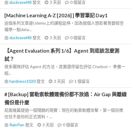
由
duckravel48
發文
3 天前
0
個留言
[Machine Learning A-Z [2026] ] 學習筆記 Day1
這個系列文章是Udemy上的課程延伸，因為我個人想趁著育嬰假空
檔學一點data...
由
duckravel48
發文
3 天前
0
個留言
【Agent Evaluation 系列 1/6】Agent 到底該怎麼測
試？
很多團隊評估 Agent 的方法，其實還停留在評估 Chatbot。 準備一
組...
由
hardness1020
發文
3 天前
1
個留言
# [Backup] 當勒索軟體連備份都不放過：Air Gap 與離線
備份是什麼
前面幾篇提過一個殘酷的現實：現在的勒索軟體攻擊，第一個目標
往往不是你的正式資料，...
由
RainPan
發文
3 天前
0
個留言