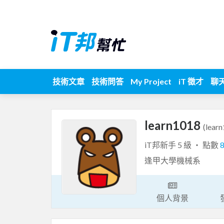
技術文章
技術問答
My Project
iT 徵才
聊
learn1018
(lear
iT邦新手 5 級 ‧ 點數
逢甲大學機械系
個人背景