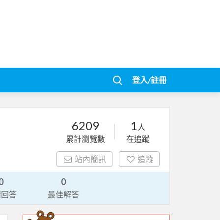
登入/註冊
6209
1
人
累計瀏覽數
在追蹤
站內簡訊
追蹤
0
0
請回答
最佳解答