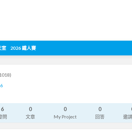
天室
2026 鐵人賽
n1018)
86
6
0
0
0
發問
文章
My Project
回答
邀