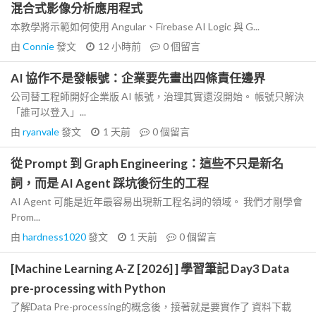
混合式影像分析應用程式
本教學將示範如何使用 Angular、Firebase AI Logic 與 G...
由
Connie
發文
12 小時前
0
個留言
AI 協作不是發帳號：企業要先畫出四條責任邊界
公司替工程師開好企業版 AI 帳號，治理其實還沒開始。 帳號只解決
「誰可以登入」...
由
ryanvale
發文
1 天前
0
個留言
從 Prompt 到 Graph Engineering：這些不只是新名
詞，而是 AI Agent 踩坑後衍生的工程
AI Agent 可能是近年最容易出現新工程名詞的領域。 我們才剛學會
Prom...
由
hardness1020
發文
1 天前
0
個留言
[Machine Learning A-Z [2026] ] 學習筆記 Day3 Data
pre-processing with Python
了解Data Pre-processing的概念後，接著就是要實作了 資料下載