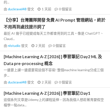
的...
由
duckravel48
發文
1 天前
0
個留言
【分享】台灣團隊開發 免費 AI Prompt 管理網站，終於
不用再到處找提示詞了
最近 AI 幾乎已經變成每天工作都會用到的工具。像是 ChatGPT、
Claud...
由
nlstudio
發文
2 天前
0
個留言
[Machine Learning A-Z [2026] ] 學習筆記 Day2 ML 及
Data pre-processing 概念
一邊要上課一邊還要寫這個不容易! 整個machine learning分成三個
步...
由
duckravel48
發文
2 天前
0
個留言
[Machine Learning A-Z [2026] ] 學習筆記 Day1
這個系列文章是Udemy上的課程延伸，因為我個人想趁著育嬰假空
檔學一點data...