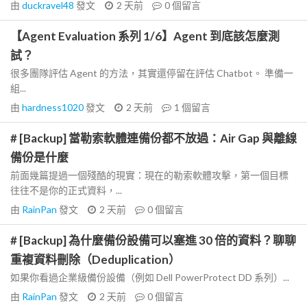
由
duckravel48
發文
2 天前
0
個留言
【Agent Evaluation 系列 1/6】Agent 到底該怎麼測
試？
很多團隊評估 Agent 的方法，其實還停留在評估 Chatbot。 準備一
組...
由
hardness1020
發文
2 天前
1
個留言
# [Backup] 當勒索軟體連備份都不放過：Air Gap 與離線
備份是什麼
前面幾篇提過一個殘酷的現實：現在的勒索軟體攻擊，第一個目標
往往不是你的正式資料，...
由
RainPan
發文
2 天前
0
個留言
# [Backup] 為什麼備份設備可以塞進 30 倍的資料？聊聊
重複資料刪除（Deduplication）
如果你看過企業級備份設備（例如 Dell PowerProtect DD 系列）...
由
RainPan
發文
2 天前
0
個留言