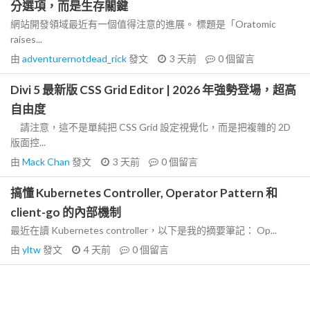
分選項，而是生存關鍵
網站開發領域最近有一個值得注意的進展。 標題是「Oratomic
raises...
由
adventurernotdead_rick
發文
3 天前
0
個留言
Divi 5 最新版 CSS Grid Editor | 2026 年強勢登場，超高
自由度
請注意，這不是單純把 CSS Grid 設定視覺化，而是把複雜的 2D
版面控...
由
Mack Chan
發文
3 天前
0
個留言
搞懂 Kubernetes Controller, Operator Pattern 和
client-go 的內部機制
最近在讀 Kubernetes controller，以下是我的摘要筆記： Op...
由
yltw
發文
4 天前
0
個留言