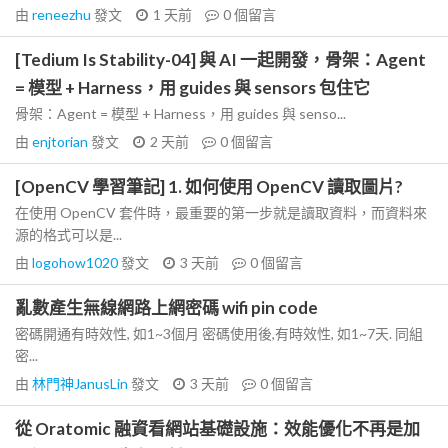
由
reneezhu
發文
1 天前
0
個留言
[Tedium Is Stability-04] 與 AI 一起開發，骨架：Agent
= 模型 + Harness，用 guides 與 sensors 包住它
骨架：Agent = 模型 + Harness，用 guides 與 senso...
由
enjtorian
發文
2 天前
0
個留言
[OpenCV 學習筆記] 1. 如何使用 OpenCV 讀取圖片?
在使用 OpenCV 套件時，最重要的第一步就是讀取資料，而資料來
源的格式可以是...
由
logohow1020
發文
3 天前
0
個留言
亂數產生無線網路上網密碼 wifi pin code
密碼開通有時效性, 如1~3個月 密碼使用後,有時效性, 如1~7天. 同組
密...
由
林門神JanusLin
發文
3 天前
0
個留言
從 Oratomic 融資看網站基礎設施：效能優化不再是加