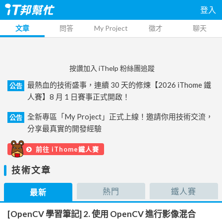
登入
文章
問答
My Project
徵才
聊天
按讚加入 iThelp 粉絲團追蹤
最熱血的技術盛事，連續 30 天的修煉【2026 iThome 鐵
公告
人賽】8 月 1 日賽事正式開啟！
全新專區「My Project」正式上線！邀請你用技術交流，
公告
分享最真實的開發經驗
前往 iThome鐵人賽
技術文章
熱門
鐵人賽
最新
[OpenCV 學習筆記] 2. 使用 OpenCV 進行影像混合