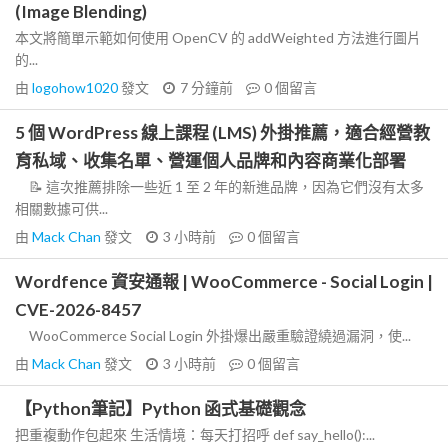
(Image Blending)
本文將簡單示範如何使用 OpenCV 的 addWeighted 方法進行圖片
的...
由
logohow1020
發文
7 分鐘前
0
個留言
5 個 WordPress 線上課程 (LMS) 外掛推薦，適合經營教
育私域、收集名單、營運個人品牌和內容商業化部署
📝 這次推薦排除一些近 1 至 2 年的新進品牌，因為它們沒有太多
相關數據可供...
由
Mack Chan
發文
3 小時前
0
個留言
Wordfence 資安通報 | WooCommerce - Social Login |
CVE-2026-8457
WooCommerce Social Login 外掛爆出嚴重驗證繞過漏洞，使...
由
Mack Chan
發文
3 小時前
0
個留言
【Python筆記】Python 函式基礎觀念
把重複動作包起來 生活情境：每天打招呼 def say_hello():...