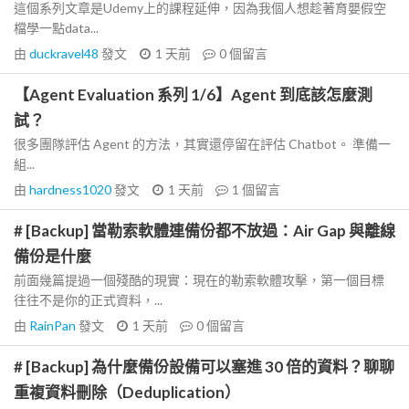
這個系列文章是Udemy上的課程延伸，因為我個人想趁著育嬰假空
檔學一點data...
由
duckravel48
發文
1 天前
0
個留言
【Agent Evaluation 系列 1/6】Agent 到底該怎麼測
試？
很多團隊評估 Agent 的方法，其實還停留在評估 Chatbot。 準備一
組...
由
hardness1020
發文
1 天前
1
個留言
# [Backup] 當勒索軟體連備份都不放過：Air Gap 與離線
備份是什麼
前面幾篇提過一個殘酷的現實：現在的勒索軟體攻擊，第一個目標
往往不是你的正式資料，...
由
RainPan
發文
1 天前
0
個留言
# [Backup] 為什麼備份設備可以塞進 30 倍的資料？聊聊
重複資料刪除（Deduplication）