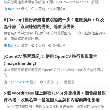
如果你看過企業級備份設備（例如 Dell PowerProtect DD 系列）...
由
RainPan
發文
1 天前
0
個留言
# [Backup] 備份界最常被跳過的一步：還原演練，以及
為什麼「沒演練過的備份」等於沒備份
這個系列第4篇聊過「有備份不等於救得回來」，今天把這個主題收
尾：怎麼確定救得回來...
由
RainPan
發文
1 天前
0
個留言
[OpenCV 學習筆記] 2. 使用 OpenCV 進行影像混合
(Image Blending)
本文將簡單示範如何使用 OpenCV 的 addWeighted 方法進行圖片
的...
由
logohow1020
發文
1 天前
0
個留言
5 個 WordPress 線上課程 (LMS) 外掛推薦，適合經營教
育私域、收集名單、營運個人品牌和內容商業化部署
📝 這次推薦排除一些近 1 至 2 年的新進品牌，因為它們沒有太多