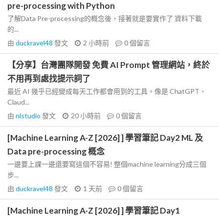
pre-processing with Python
了解Data Pre-processing的概念後，接著就是要實作了 資料下載
的...
由
duckravel48
發文
2 小時前
0
個留言
【分享】台灣團隊開發 免費 AI Prompt 管理網站，終於
不用再到處找提示詞了
最近 AI 幾乎已經變成每天工作都會用到的工具。像是 ChatGPT、
Claud...
由
nlstudio
發文
20 小時前
0
個留言
[Machine Learning A-Z [2026] ] 學習筆記 Day2 ML 及
Data pre-processing 概念
一邊要上課一邊還要寫這個不容易! 整個machine learning分成三個
步...
由
duckravel48
發文
1 天前
0
個留言
[Machine Learning A-Z [2026] ] 學習筆記 Day1