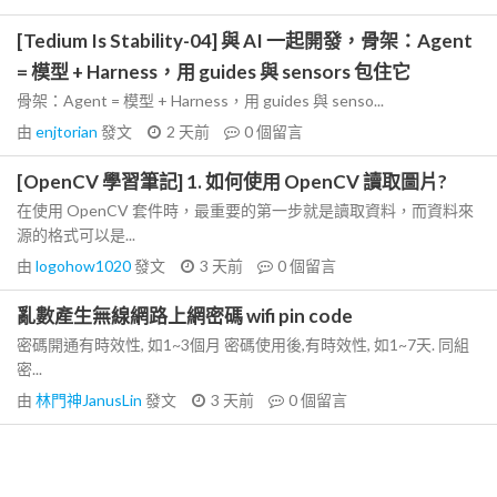
[Tedium Is Stability-04] 與 AI 一起開發，骨架：Agent
= 模型 + Harness，用 guides 與 sensors 包住它
骨架：Agent = 模型 + Harness，用 guides 與 senso...
由
enjtorian
發文
2 天前
0
個留言
[OpenCV 學習筆記] 1. 如何使用 OpenCV 讀取圖片?
在使用 OpenCV 套件時，最重要的第一步就是讀取資料，而資料來
源的格式可以是...
由
logohow1020
發文
3 天前
0
個留言
亂數產生無線網路上網密碼 wifi pin code
密碼開通有時效性, 如1~3個月 密碼使用後,有時效性, 如1~7天. 同組
密...
由
林門神JanusLin
發文
3 天前
0
個留言