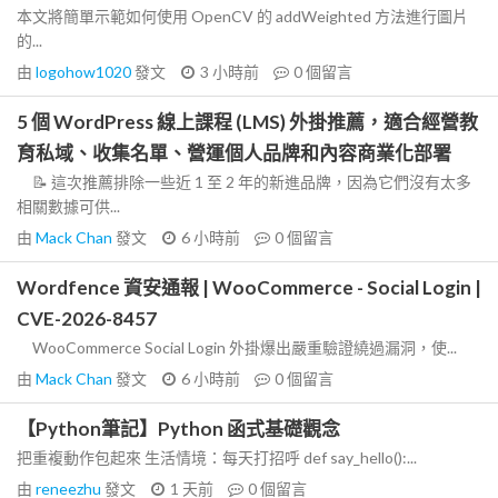
本文將簡單示範如何使用 OpenCV 的 addWeighted 方法進行圖片
的...
由
logohow1020
發文
3 小時前
0
個留言
5 個 WordPress 線上課程 (LMS) 外掛推薦，適合經營教
育私域、收集名單、營運個人品牌和內容商業化部署
📝 這次推薦排除一些近 1 至 2 年的新進品牌，因為它們沒有太多
相關數據可供...
由
Mack Chan
發文
6 小時前
0
個留言
Wordfence 資安通報 | WooCommerce - Social Login |
CVE-2026-8457
WooCommerce Social Login 外掛爆出嚴重驗證繞過漏洞，使...
由
Mack Chan
發文
6 小時前
0
個留言
【Python筆記】Python 函式基礎觀念
把重複動作包起來 生活情境：每天打招呼 def say_hello():...
由
reneezhu
發文
1 天前
0
個留言