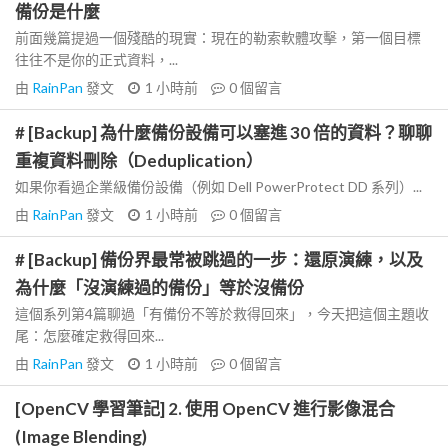
備份是什麼
前面幾篇提過一個殘酷的現實：現在的勒索軟體攻擊，第一個目標
往往不是你的正式資料，...
由
RainPan
發文
1 小時前
0
個留言
# [Backup] 為什麼備份設備可以塞進 30 倍的資料？聊聊
重複資料刪除（Deduplication）
如果你看過企業級備份設備（例如 Dell PowerProtect DD 系列）...
由
RainPan
發文
1 小時前
0
個留言
# [Backup] 備份界最常被跳過的一步：還原演練，以及
為什麼「沒演練過的備份」等於沒備份
這個系列第4篇聊過「有備份不等於救得回來」，今天把這個主題收
尾：怎麼確定救得回來...
由
RainPan
發文
1 小時前
0
個留言
[OpenCV 學習筆記] 2. 使用 OpenCV 進行影像混合
(Image Blending)