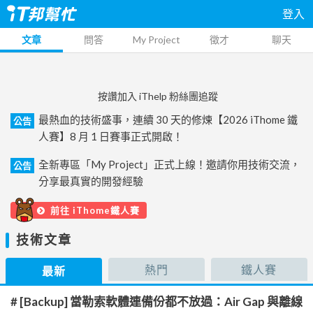
登入
文章
問答
My Project
徵才
聊天
按讚加入 iThelp 粉絲團追蹤
最熱血的技術盛事，連續 30 天的修煉【2026 iThome 鐵
公告
人賽】8 月 1 日賽事正式開啟！
全新專區「My Project」正式上線！邀請你用技術交流，
公告
分享最真實的開發經驗
前往 iThome鐵人賽
技術文章
熱門
鐵人賽
最新
# [Backup] 當勒索軟體連備份都不放過：Air Gap 與離線