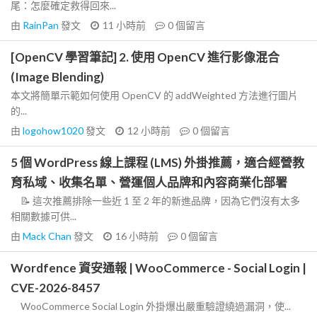
尾：怎麼確定救得回來...
由
RainPan
發文
11 小時前
0
個留言
[OpenCV 學習筆記] 2. 使用 OpenCV 進行影像混合
(Image Blending)
本文將簡單示範如何使用 OpenCV 的 addWeighted 方法進行圖片
的...
由
logohow1020
發文
12 小時前
0
個留言
5 個 WordPress 線上課程 (LMS) 外掛推薦，適合經營教
育私域、收集名單、營運個人品牌和內容商業化部署
📝 這次推薦排除一些近 1 至 2 年的新進品牌，因為它們沒有太多
相關數據可供...
由
Mack Chan
發文
16 小時前
0
個留言
Wordfence 資安通報 | WooCommerce - Social Login |
CVE-2026-8457
WooCommerce Social Login 外掛爆出嚴重驗證繞過漏洞，使...