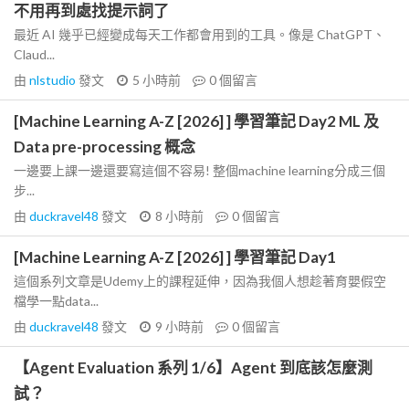
不用再到處找提示詞了
最近 AI 幾乎已經變成每天工作都會用到的工具。像是 ChatGPT、
Claud...
由
nlstudio
發文
5 小時前
0
個留言
[Machine Learning A-Z [2026] ] 學習筆記 Day2 ML 及
Data pre-processing 概念
一邊要上課一邊還要寫這個不容易! 整個machine learning分成三個
步...
由
duckravel48
發文
8 小時前
0
個留言
[Machine Learning A-Z [2026] ] 學習筆記 Day1
這個系列文章是Udemy上的課程延伸，因為我個人想趁著育嬰假空
檔學一點data...
由
duckravel48
發文
9 小時前
0
個留言
【Agent Evaluation 系列 1/6】Agent 到底該怎麼測
試？