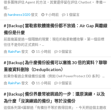
很多團隊評估 Agent 的方法，其實還停留在評估 Chatbot。 準備一
組...
由
hardness1020
發文
9 小時前
1
個留言
# [Backup] 當勒索軟體連備份都不放過：Air Gap 與離線
備份是什麼
前面幾篇提過一個殘酷的現實：現在的勒索軟體攻擊，第一個目標
往往不是你的正式資料，...
由
RainPan
發文
11 小時前
0
個留言
# [Backup] 為什麼備份設備可以塞進 30 倍的資料？聊聊
重複資料刪除（Deduplication）
如果你看過企業級備份設備（例如 Dell PowerProtect DD 系列）...
由
RainPan
發文
11 小時前
0
個留言
# [Backup] 備份界最常被跳過的一步：還原演練，以及
為什麼「沒演練過的備份」等於沒備份
這個系列第4篇聊過「有備份不等於救得回來」，今天把這個主題收