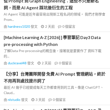
從 Prompt 到 Graph Engineering：這些不只是新名
詞，而是 AI Agent 踩坑後衍生的工程
AI Agent 可能是近年最容易出現新工程名詞的領域。 我們才剛學會
Prom...
由
hardness1020
發文
2 天前
0
個留言
[Machine Learning A-Z [2026] ] 學習筆記 Day3 Data
pre-processing with Python
了解Data Pre-processing的概念後，接著就是要實作了 資料下載
的...
由
duckravel48
發文
2 天前
0
個留言
【分享】台灣團隊開發 免費 AI Prompt 管理網站，終於
不用再到處找提示詞了
最近 AI 幾乎已經變成每天工作都會用到的工具。像是 ChatGPT、
Claud...
由
nlstudio
發文
3 天前
0
個留言