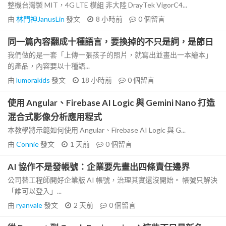
整機台灣製 MIT，4G LTE 模組 非大陸 DrayTek VigorC4...
由
林門神JanusLin
發文
8 小時前
0
個留言
同一篇內容翻成十種語言，要換掉的不只是詞，是節日
我們做的是一套「上傳一張孩子的照片，就寫出並畫出一本繪本」
的產品，內容要以十種語...
由
lumorakids
發文
18 小時前
0
個留言
使用 Angular、Firebase AI Logic 與 Gemini Nano 打造
混合式影像分析應用程式
本教學將示範如何使用 Angular、Firebase AI Logic 與 G...
由
Connie
發文
1 天前
0
個留言
AI 協作不是發帳號：企業要先畫出四條責任邊界
公司替工程師開好企業版 AI 帳號，治理其實還沒開始。 帳號只解決
「誰可以登入」...
由
ryanvale
發文
2 天前
0
個留言