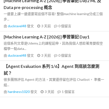
[Machine Learning A-Z [2026] ] 學習筆記 Day2 ML 及
Data pre-processing 概念
一邊要上課一邊還要寫這個不容易! 整個machine learning分成三個
步...
由
duckravel48
發文
3 天前
0
個留言
[Machine Learning A-Z [2026] ] 學習筆記 Day1
這個系列文章是Udemy上的課程延伸，因為我個人想趁著育嬰假空
檔學一點data...
由
duckravel48
發文
3 天前
0
個留言
【Agent Evaluation 系列 1/6】Agent 到底該怎麼測
試？
很多團隊評估 Agent 的方法，其實還停留在評估 Chatbot。 準備一
組...
由
hardness1020
發文
3 天前
1
個留言