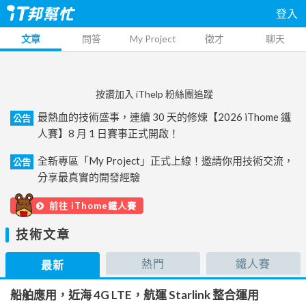
登入
文章
問答
My Project
徵才
聊天
按讚加入 iThelp 粉絲團追蹤
最熱血的技術盛事，連續 30 天的修煉【2026 iThome 鐵
公告
人賽】8 月 1 日賽事正式開啟！
全新專區「My Project」正式上線！邀請你用技術交流，
公告
分享最真實的開發經驗
前往 iThome鐵人賽
技術文章
熱門
鐵人賽
最新
船舶應用，近海 4G LTE，航運 Starlink 整合運用