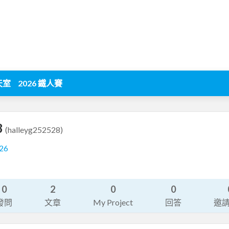
天室
2026 鐵人賽
8
(halleyg252528)
26
0
2
0
0
發問
文章
My Project
回答
邀