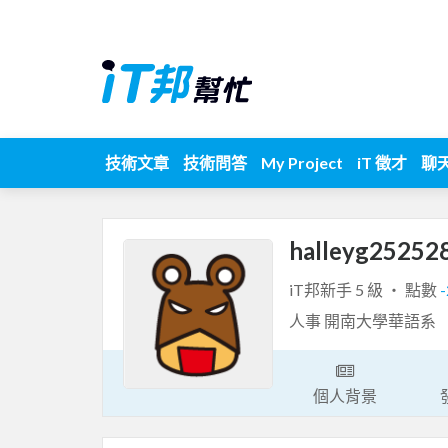
技術文章
技術問答
My Project
iT 徵才
聊
halleyg25252
iT邦新手 5 級 ‧ 點數
-
人事 開南大學華語系
個人背景