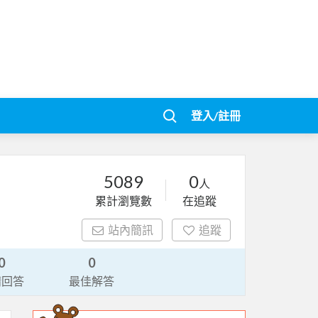
登入/註冊
5089
0
人
累計瀏覽數
在追蹤
站內簡訊
追蹤
0
0
請回答
最佳解答