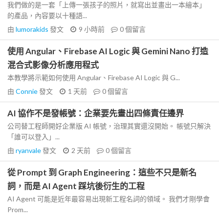
我們做的是一套「上傳一張孩子的照片，就寫出並畫出一本繪本」
的產品，內容要以十種語...
由
lumorakids
發文
9 小時前
0
個留言
使用 Angular、Firebase AI Logic 與 Gemini Nano 打造
混合式影像分析應用程式
本教學將示範如何使用 Angular、Firebase AI Logic 與 G...
由
Connie
發文
1 天前
0
個留言
AI 協作不是發帳號：企業要先畫出四條責任邊界
公司替工程師開好企業版 AI 帳號，治理其實還沒開始。 帳號只解決
「誰可以登入」...
由
ryanvale
發文
2 天前
0
個留言
從 Prompt 到 Graph Engineering：這些不只是新名
詞，而是 AI Agent 踩坑後衍生的工程
AI Agent 可能是近年最容易出現新工程名詞的領域。 我們才剛學會
Prom...