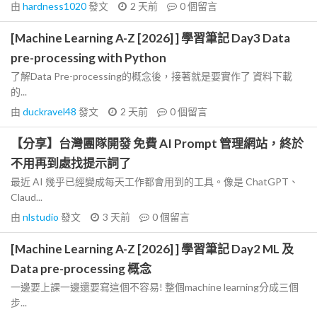
由
hardness1020
發文
2 天前
0
個留言
[Machine Learning A-Z [2026] ] 學習筆記 Day3 Data
pre-processing with Python
了解Data Pre-processing的概念後，接著就是要實作了 資料下載
的...
由
duckravel48
發文
2 天前
0
個留言
【分享】台灣團隊開發 免費 AI Prompt 管理網站，終於
不用再到處找提示詞了
最近 AI 幾乎已經變成每天工作都會用到的工具。像是 ChatGPT、
Claud...
由
nlstudio
發文
3 天前
0
個留言
[Machine Learning A-Z [2026] ] 學習筆記 Day2 ML 及
Data pre-processing 概念
一邊要上課一邊還要寫這個不容易! 整個machine learning分成三個
步...