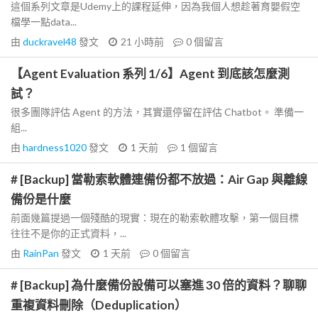
這個系列文章是Udemy上的課程延伸，因為我個人想趁著育嬰假空
檔學一點data...
由
duckravel48
發文
21 小時前
0
個留言
【Agent Evaluation 系列 1/6】Agent 到底該怎麼測
試？
很多團隊評估 Agent 的方法，其實還停留在評估 Chatbot。 準備一
組...
由
hardness1020
發文
1 天前
1
個留言
# [Backup] 當勒索軟體連備份都不放過：Air Gap 與離線
備份是什麼
前面幾篇提過一個殘酷的現實：現在的勒索軟體攻擊，第一個目標
往往不是你的正式資料，...
由
RainPan
發文
1 天前
0
個留言
# [Backup] 為什麼備份設備可以塞進 30 倍的資料？聊聊
重複資料刪除（Deduplication）