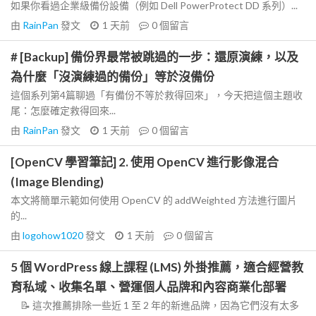
如果你看過企業級備份設備（例如 Dell PowerProtect DD 系列）...
由
RainPan
發文
1 天前
0
個留言
# [Backup] 備份界最常被跳過的一步：還原演練，以及
為什麼「沒演練過的備份」等於沒備份
這個系列第4篇聊過「有備份不等於救得回來」，今天把這個主題收
尾：怎麼確定救得回來...
由
RainPan
發文
1 天前
0
個留言
[OpenCV 學習筆記] 2. 使用 OpenCV 進行影像混合
(Image Blending)
本文將簡單示範如何使用 OpenCV 的 addWeighted 方法進行圖片
的...
由
logohow1020
發文
1 天前
0
個留言
5 個 WordPress 線上課程 (LMS) 外掛推薦，適合經營教
育私域、收集名單、營運個人品牌和內容商業化部署
📝 這次推薦排除一些近 1 至 2 年的新進品牌，因為它們沒有太多